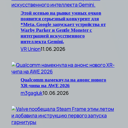
Этой осенью на рынке умных очков
появится серьезный конкурент для
*Meta. Google запускает устройства от
Warby Parker и Gentle Monster с
интеграцией искусственного
интеллекта Gemini.
VR Union
11.06.2026
Qualcomm намекнула на анонс нового
XR-чипа на AWE 2026
m3gagluk
10.06.2026