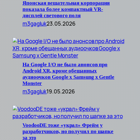
Японская вещательная корпорация
показала более компактный VR-
дисплей светового поля
m3gagluk
23.05.2026
На Google I/O не было анонсов про
Android XR, кроме обещанных
аудиоочков Google x Samsung x Gentle
Monster
m3gagluk
19.05.2026
VoodooDE тоже «украл» Фрейм у
разработчиков, но получил по шапке
за это