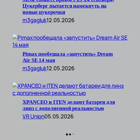
Цукерберг пытается намекнуть на
новые цукерочки
m3gagluk
12.05.2026
Pimax пообещала «запустить» Dream
Air SE 14 мая
m3gagluk
12.05.2026
XPANCEO и ITEN делают батареи для
линз с дополненной реальностью
VR Union
05.05.2026
●
●
●