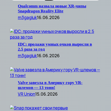
Qualcomm назвала новые XR-чипы
Snapdragon Reality Elite
m3gagluk
16.06.2026
IDC: продажи умных очков выросли в
2.5 раза за год
m3gagluk
16.06.2026
Valve завезла в Америку гору VR-
шлемов — 13 тонн!
VR Union
15.06.2026