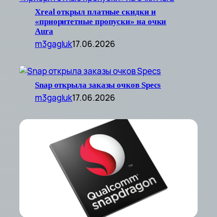
Xreal открыл платные скидки и
«приоритетные пропуски» на очки
Aura
m3gagluk
17.06.2026
Snap открыла заказы очков Specs
m3gagluk
17.06.2026