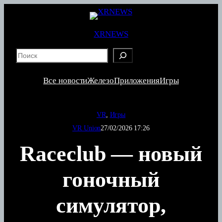
Перейти
к
содержимому
XRNEWS
S
e
a
Все новости
Железо
Приложения
Игры
r
c
h
VR
, 
Игры
VR Union
27/02/2026 17:26
Raceclub — новый
гоночный
симулятор,