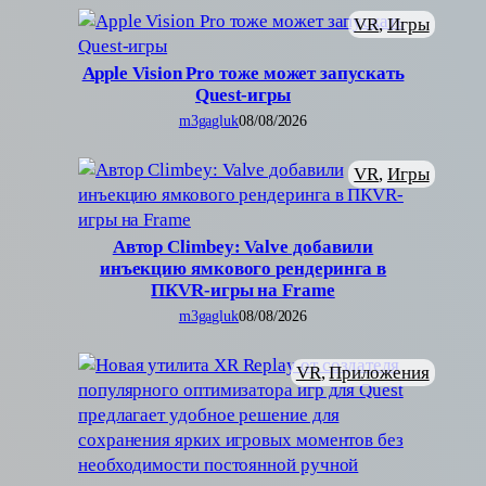
VR
, 
Игры
Apple Vision Pro тоже может запускать
Quest-игры
m3gagluk
08/08/2026
VR
, 
Игры
Автор Climbey: Valve добавили
инъекцию ямкового рендеринга в
ПКVR-игры на Frame
m3gagluk
08/08/2026
VR
, 
Приложения