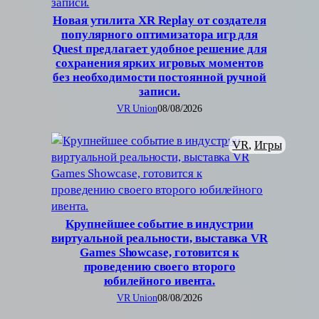
Новая утилита XR Replay от создателя
популярного оптимизатора игр для
Quest предлагает удобное решение для
сохранения ярких игровых моментов
без необходимости постоянной ручной
записи.
VR Union
08/08/2026
VR
, 
Игры
Крупнейшее событие в индустрии
виртуальной реальности, выставка VR
Games Showcase, готовится к
проведению своего второго
юбилейного ивента.
VR Union
08/08/2026