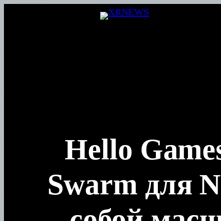
Перейти
к
содержимому
Hello Game
Swarm для N
собой масш