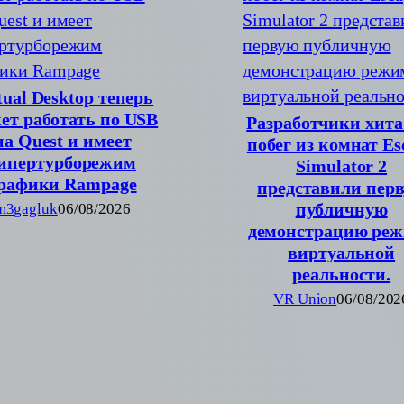
tual Desktop теперь
ет работать по USB
Разработчики хита
на Quest и имеет
побег из комнат Es
ипертурборежим
Simulator 2
рафики Rampage
представили пер
публичную
m3gagluk
06/08/2026
демонстрацию ре
виртуальной
реальности.
VR Union
06/08/202