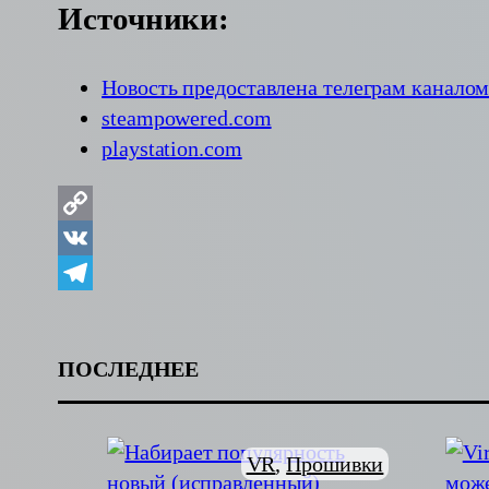
Источники:
Новость предоставлена телеграм канало
steampowered.com
playstation.com
Copy
Link
VK
Telegram
ПОСЛЕДНЕЕ
VR
, 
Прошивки