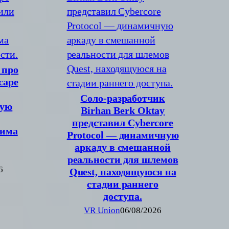
 про
cape
Соло-разработчик
вую
Birhan Berk Oktay
представил Cybercore
жима
Protocol — динамичную
аркаду в смешанной
реальности для шлемов
6
Quest, находящуюся на
стадии раннего
доступа.
VR Union
06/08/2026