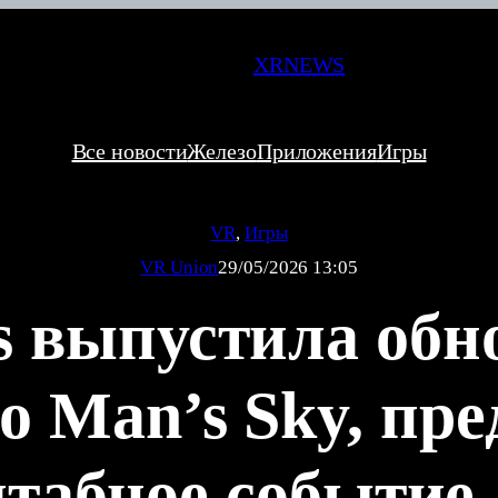
XRNEWS
Все новости
Железо
Приложения
Игры
VR
, 
Игры
VR Union
29/05/2026 13:05
s выпустила обн
o Man’s Sky, пр
табное событие