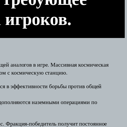
 игроков.
ей аналогов в игре. Массивная космическая
ром с космическую станцию.
тся в эффективности борьбы против общей
я дополняются наземными операциями по
с. Фракция-победитель получит постоянное