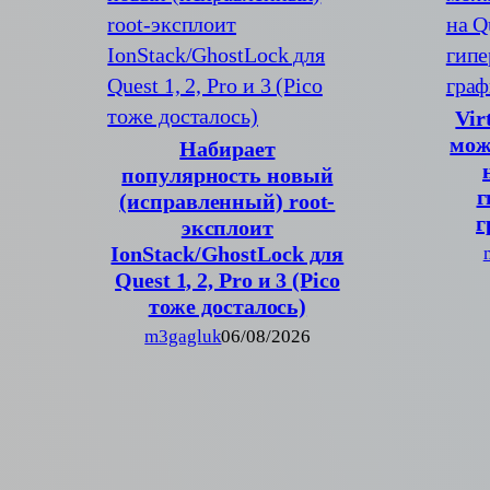
Vir
мож
Набирает
популярность новый
г
(исправленный) root-
г
эксплоит
IonStack/GhostLock для
Quest 1, 2, Pro и 3 (Pico
тоже досталось)
m3gagluk
06/08/2026