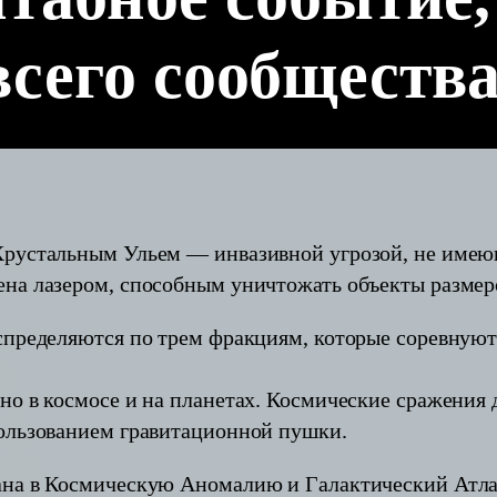
всего сообщества
Хрустальным Ульем — инвазивной угрозой, не имеющ
ена лазером, способным уничтожать объекты разме
спределяются по трем фракциям, которые соревную
нно в космосе и на планетах. Космические сражени
пользованием гравитационной пушки.
ана в Космическую Аномалию и Галактический Атла