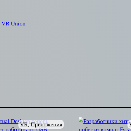
м VR Union
VR
, 
Приложения