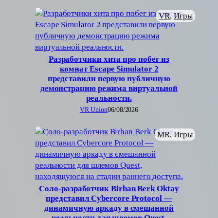
VR
, 
Игры
Разработчики хита про побег из
комнат Escape Simulator 2
представили первую публичную
демонстрацию режима виртуальной
реальности.
VR Union
06/08/2026
MR
, 
Игры
Соло-разработчик Birhan Berk Oktay
представил Cybercore Protocol —
динамичную аркаду в смешанной
реальности для шлемов Quest,