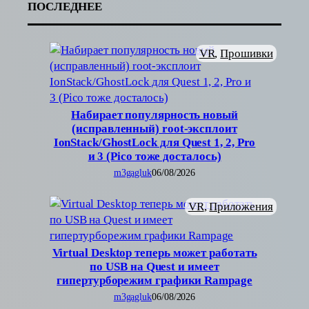
ПОСЛЕДНЕЕ
VR
, 
Прошивки
Набирает популярность новый
(исправленный) root-эксплоит
IonStack/GhostLock для Quest 1, 2, Pro
и 3 (Pico тоже досталось)
m3gagluk
06/08/2026
VR
, 
Приложения
Virtual Desktop теперь может работать
по USB на Quest и имеет
гипертурборежим графики Rampage
m3gagluk
06/08/2026