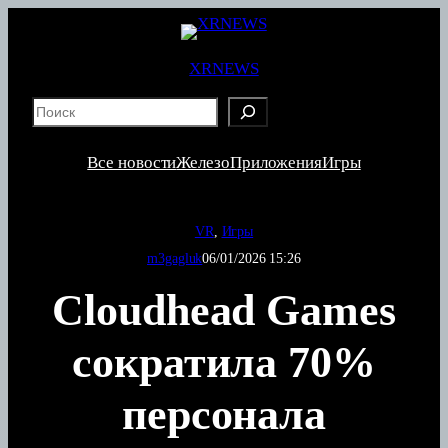
Перейти
к
содержимому
XRNEWS
S
e
a
Все новости
Железо
Приложения
Игры
r
c
h
VR
, 
Игры
m3gagluk
06/01/2026 15:26
Cloudhead Games
сократила 70%
персонала