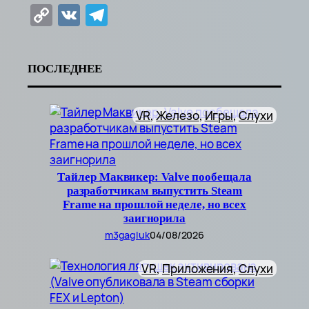
Copy
VK
Telegram
Link
ПОСЛЕДНЕЕ
VR
, 
Железо
, 
Игры
, 
Слухи
Тайлер Маквикер: Valve пообещала
разработчикам выпустить Steam
Frame на прошлой неделе, но всех
заигнорила
m3gagluk
04/08/2026
VR
, 
Приложения
, 
Слухи