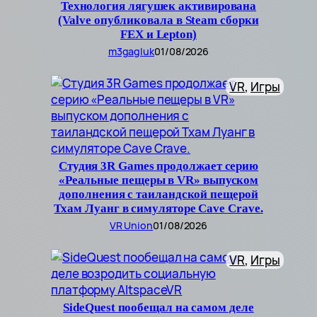
Технология лягушек активирована
(Valve опубликовала в Steam сборки
FEX и Lepton)
m3gagluk
01/08/2026
VR
, 
Игры
Студия 3R Games продолжает серию
«Реальные пещеры в VR» выпуском
дополнения с таиландской пещерой
Тхам Луанг в симуляторе Cave Crave.
VR Union
01/08/2026
VR
, 
Игры
SideQuest пообещал на самом деле