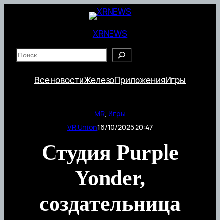
Перейти
к
содержимому
XRNEWS
S
e
a
Все новости
Железо
Приложения
Игры
r
c
h
MR
, 
Игры
VR Union
16/10/2025 20:47
Студия Purple
Yonder,
создательница