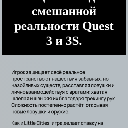
смешанной
реальности Quest
3 и 3S.
Игрок защищает своё реальное
пространство от нашествия забавных, но
назойливых существ, расставляя ловушки и
лично взаимодействуя с врагами: хватая,
шлёпая и швыряя их благодаря трекингу рук.
Сложность постепенно растёт, открывая
новые ловушки и оружие.
Как и Little Cities, игра делает ставку на