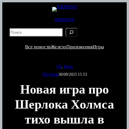
Перейти
к
содержимому
XRNEWS
S
e
a
Все новости
Железо
Приложения
Игры
r
c
h
VR
, 
Игры
VR Union
30/09/2025 15:53
Новая игра про
Шерлока Холмса
тихо вышла в