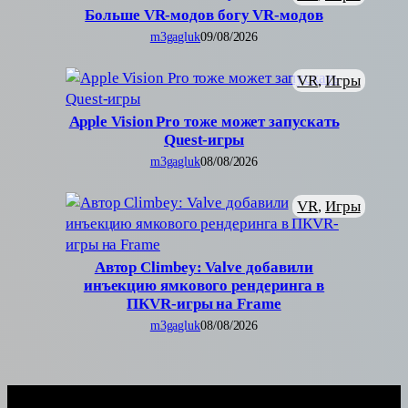
Больше VR-модов богу VR-модов
m3gagluk
09/08/2026
VR
, 
Игры
Apple Vision Pro тоже может запускать
Quest-игры
m3gagluk
08/08/2026
VR
, 
Игры
Автор Climbey: Valve добавили
инъекцию ямкового рендеринга в
ПКVR-игры на Frame
m3gagluk
08/08/2026