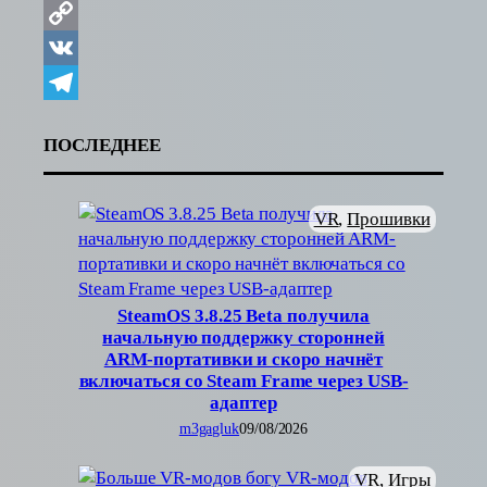
Copy
Link
VK
Telegram
ПОСЛЕДНЕЕ
VR
, 
Прошивки
SteamOS 3.8.25 Beta получила
начальную поддержку сторонней
ARM-портативки и скоро начнёт
включаться со Steam Frame через USB-
адаптер
m3gagluk
09/08/2026
VR
, 
Игры