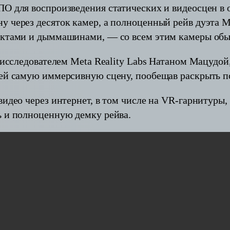
О для воспроизведения статических и видеосцен в о
у через десяток камер, а полноценный рейв дуэта
ектами и дыммашинами, — со всем этим камеры обы
с исследователем Meta Reality Labs Натаном Мацудо
сей самую иммерсивную сцену, пообещав раскрыть п
идео через интернет, в том числе на VR-гарнитуры, 
ь и полноценную демку рейва.