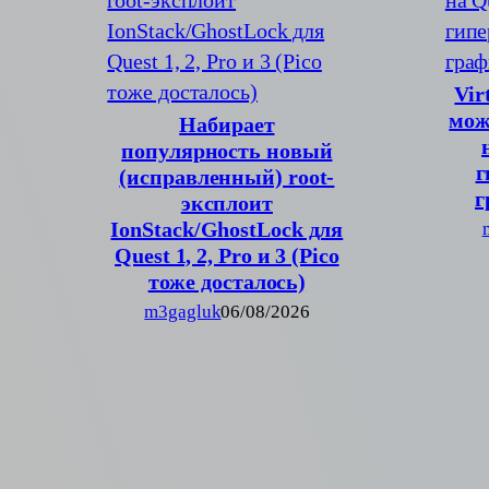
Vir
мож
Набирает
популярность новый
г
(исправленный) root-
г
эксплоит
IonStack/GhostLock для
Quest 1, 2, Pro и 3 (Pico
тоже досталось)
m3gagluk
06/08/2026