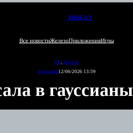
XRNEWS
Все новости
Железо
Приложения
Игры
VR
, 
Другое
m3gagluk
12/06/2026 13:59
сала в гауссиан