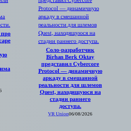
 про
cape
Соло-разработчик
вую
Birhan Berk Oktay
представил Cybercore
жима
Protocol — динамичную
аркаду в смешанной
реальности для шлемов
6
Quest, находящуюся на
стадии раннего
доступа.
VR Union
06/08/2026