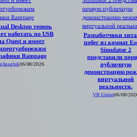
tual Desktop теперь
ет работать по USB
Разработчики хита
на Quest и имеет
побег из комнат Es
ипертурборежим
Simulator 2
рафики Rampage
представили пер
публичную
m3gagluk
06/08/2026
демонстрацию ре
виртуальной
реальности.
VR Union
06/08/202