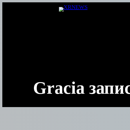
Перейти
к
содержимому
Gracia запи