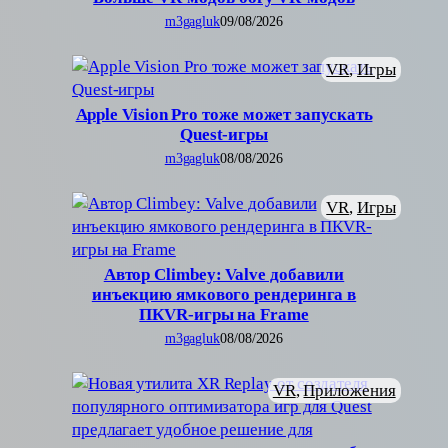
m3gagluk
09/08/2026
VR
, 
Игры
Apple Vision Pro тоже может запускать
Quest-игры
m3gagluk
08/08/2026
VR
, 
Игры
Автор Climbey: Valve добавили
инъекцию ямкового рендеринга в
ПКVR-игры на Frame
m3gagluk
08/08/2026
VR
, 
Приложения