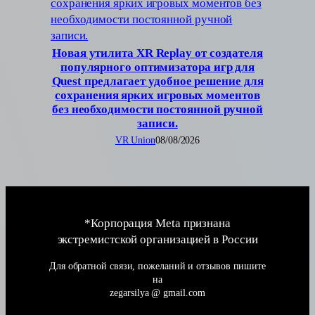
Новая утилита XR Replay от создателя
популярного оптимизатора игр для
Quest предлагает удобное решение для
сохранения ярких игровых моментов
без необходимости постоянной ручной
записи.
VR Union
08/08/2026
*Корпорация Meta признана
экстремистской организацией в России
Для обратной связи, пожеланий и отзывов пишите
на
zegarsilya @ gmail.com