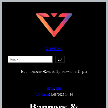
Перейти
к
содержимому
XRNEWS
S
e
a
Все новости
Железо
Приложения
Игры
r
c
h
Игры
, 
MR
VR Union
18/08/2025 14:44
Banners &