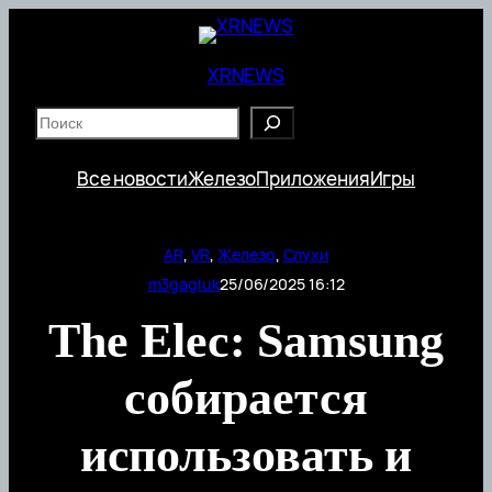
Перейти
к
содержимому
XRNEWS
S
e
a
Все новости
Железо
Приложения
Игры
r
c
h
AR
, 
VR
, 
Железо
, 
Слухи
m3gagluk
25/06/2025 16:12
The Elec: Samsung
собирается
использовать и