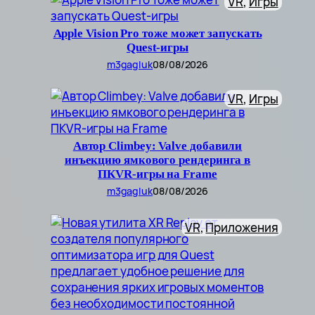
VR
, 
Игры
Apple Vision Pro тоже может запускать
Quest-игры
m3gagluk
08/08/2026
VR
, 
Игры
Автор Climbey: Valve добавили
инъекцию ямкового рендеринга в
ПКVR-игры на Frame
m3gagluk
08/08/2026
VR
, 
Приложения