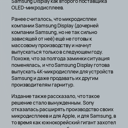
Samsung Display как второго поставщика
OLED-микродисплеев.
Ранее считалось, что микродисплеи
компании Samsung Display (дочерней
компании Samsung, но не так сильно
зависящей от неё) ещё не готовы к
массовому производству и начнут
выпускаться только в следующем году.
Похоже, что за полгода заминки ситуация
поменялась, и что Samsung Display готова
выпускать 4К-микродисплеи для устройств
Samsung и даже продавать их другим
производителям гарнитур.
Издание также рассказало, что такое
решение стало вынужденным. Sony
отказалась расширять производство своих
микродисплеев и для Apple, и для Samsung, в
то время как южнокорейский гигант захотел