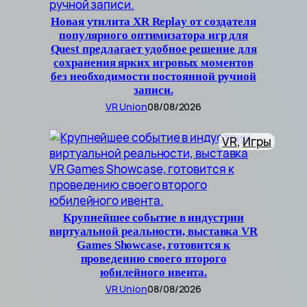
Новая утилита XR Replay от создателя
популярного оптимизатора игр для
Quest предлагает удобное решение для
сохранения ярких игровых моментов
без необходимости постоянной ручной
записи.
VR Union
08/08/2026
VR
, 
Игры
Крупнейшее событие в индустрии
виртуальной реальности, выставка VR
Games Showcase, готовится к
проведению своего второго
юбилейного ивента.
VR Union
08/08/2026