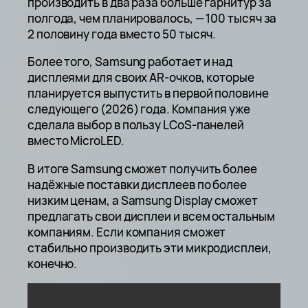
производить в два раза больше гарнитур за
полгода, чем планировалось, — 100 тысяч за
2 половину года вместо 50 тысяч.
Более того, Samsung работает и над
дисплеями для своих AR-очков, которые
планируется выпустить в первой половине
следующего (2026) года. Компания уже
сделала выбор в пользу LCoS-панелей
вместо MicroLED.
В итоге Samsung сможет получить более
надёжные поставки дисплеев по более
низким ценам, а Samsung Display сможет
предлагать свои дисплеи и всем остальным
компаниям. Если компания сможет
стабильно производить эти микродисплеи,
конечно.