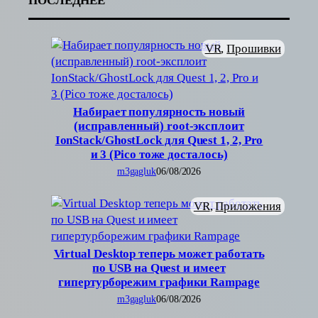
ПОСЛЕДНЕЕ
VR
, 
Прошивки
Набирает популярность новый
(исправленный) root-эксплоит
IonStack/GhostLock для Quest 1, 2, Pro
и 3 (Pico тоже досталось)
m3gagluk
06/08/2026
VR
, 
Приложения
Virtual Desktop теперь может работать
по USB на Quest и имеет
гипертурборежим графики Rampage
m3gagluk
06/08/2026