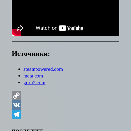
Источники:
steampowered.com
meta.com
gorn2.com
Copy
Link
VK
Telegram