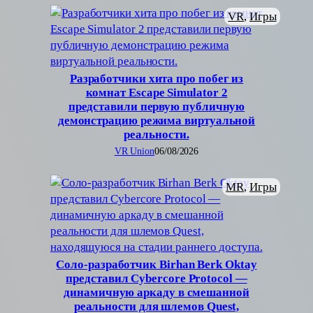
VR
, 
Игры
Разработчики хита про побег из
комнат Escape Simulator 2
представили первую публичную
демонстрацию режима виртуальной
реальности.
VR Union
06/08/2026
MR
, 
Игры
Соло-разработчик Birhan Berk Oktay
представил Cybercore Protocol —
динамичную аркаду в смешанной
реальности для шлемов Quest,