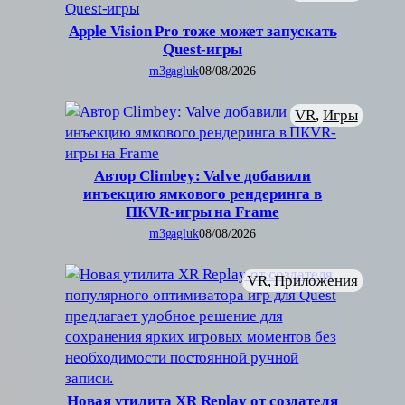
Apple Vision Pro тоже может запускать
Quest-игры
m3gagluk
08/08/2026
VR
, 
Игры
Автор Climbey: Valve добавили
инъекцию ямкового рендеринга в
ПКVR-игры на Frame
m3gagluk
08/08/2026
VR
, 
Приложения
Новая утилита XR Replay от создателя