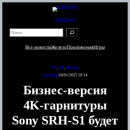
Перейти
к
содержимому
XRNEWS
S
e
a
Все новости
Железо
Приложения
Игры
r
c
h
VR
, 
AR
, 
Железо
m3gagluk
10/01/2025 18:14
Бизнес-версия
4K-гарнитуры
Sony SRH-S1 будет