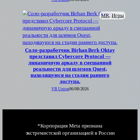
MR
, 
Игры
Соло-разработчик Birhan Berk Oktay
представил Cybercore Protocol —
динамичную аркаду в смешанной
реальности для шлемов Quest,
находящуюся на стадии раннего
доступа.
VR Union
06/08/2026
*Корпорация Meta признана
экстремистской организацией в России