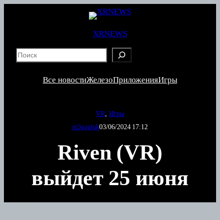
Перейти
к
содержимому
XRNEWS
S
e
a
Все новости
Железо
Приложения
Игры
r
c
h
VR
, 
Игры
m3gagluk
03/06/2024 17:12
Riven (VR)
выйдет 25 июня