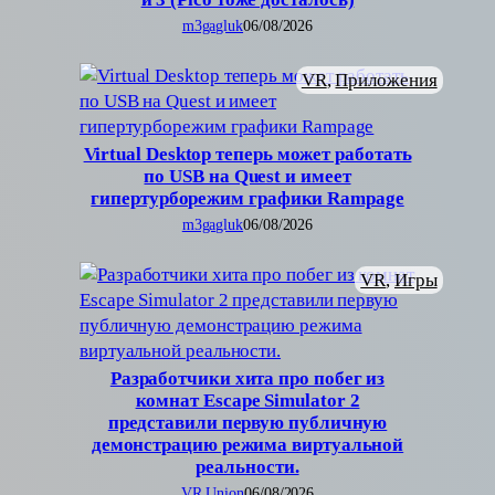
m3gagluk
06/08/2026
VR
, 
Приложения
Virtual Desktop теперь может работать
по USB на Quest и имеет
гипертурборежим графики Rampage
m3gagluk
06/08/2026
VR
, 
Игры
Разработчики хита про побег из
комнат Escape Simulator 2
представили первую публичную
демонстрацию режима виртуальной
реальности.
VR Union
06/08/2026