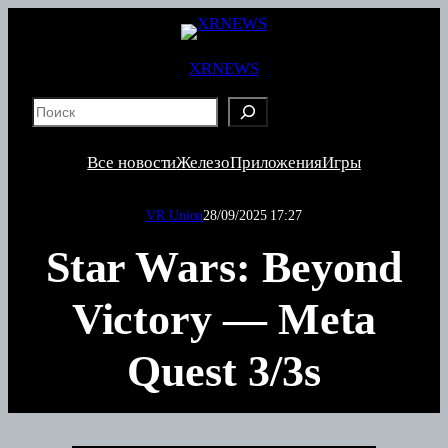
XRNEWS
S
e
a
Все новости
Железо
Приложения
Игры
r
c
VR Union
28/09/2025 17:27
h
Star Wars: Beyond
Victory — Meta
Quest 3/3s