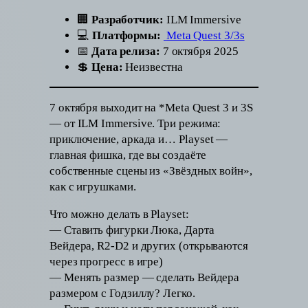
🏢
Разработчик:
ILM Immersive
💻
Платформы:
Meta Quest 3/3s
📅
Дата релиза:
7 октября 2025
💲
Цена:
Неизвестна
7 октября выходит на *Meta Quest 3 и 3S
— от ILM Immersive. Три режима:
приключение, аркада и… Playset —
главная фишка, где вы создаёте
собственные сцены из «Звёздных войн»,
как с игрушками.
Что можно делать в Playset:
— Ставить фигурки Люка, Дарта
Вейдера, R2-D2 и других (открываются
через прогресс в игре)
— Менять размер — сделать Вейдера
размером с Годзиллу? Легко.