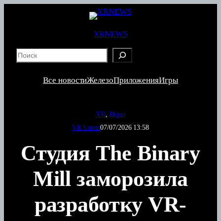
Перейти
к
содержимому
XRNEWS
S
e
a
Все новости
Железо
Приложения
Игры
r
c
h
VR
, 
Игры
VR Union
07/07/2026 13:58
Студия The Binary
Mill заморозила
разработку VR-