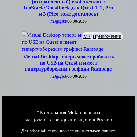
(исправленный) root-эксплоит
IonStack/GhostLock для Quest 1, 2, Pro
и 3 (Pico тоже досталось)
m3gagluk
06/08/2026
VR
, 
Приложения
Virtual Desktop теперь может работать
по USB на Quest и имеет
гипертурборежим графики Rampage
m3gagluk
06/08/2026
*Корпорация Meta признана
экстремистской организацией в России
Для обратной связи, пожеланий и отзывов пишите
на