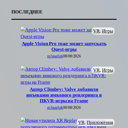
Telegram
ПОСЛЕДНЕЕ
VR
, 
Игры
Apple Vision Pro тоже может запускать
Quest-игры
m3gagluk
08/08/2026
VR
, 
Игры
Автор Climbey: Valve добавили
инъекцию ямкового рендеринга в
ПКVR-игры на Frame
m3gagluk
08/08/2026
VR
, 
Приложения