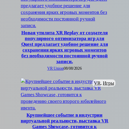
Новая утилита XR Replay от создателя
популярного оптимизатора игр для
Quest предлагает удобное решение для
сохранения ярких игровых моментов
без необходимости постоянной ручной
записи.
VR Union
08/08/2026
VR
, 
Игры
Крупнейшее событие в индустрии
виртуальной реальности, выставка VR
Games Showcase, готовится к