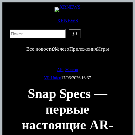
Перейти
к
содержимому
XRNEWS
S
e
a
Все новости
Железо
Приложения
Игры
r
c
h
AR
, 
Железо
VR Union
17/06/2026 16:37
Snap Specs —
первые
настоящие AR-