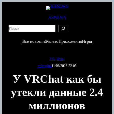
Перейти
к
содержимому
XRNEWS
S
e
a
Все новости
Железо
Приложения
Игры
r
c
h
VR
, 
Игры
m3gagluk
11/06/2026 22:03
У VRChat как бы
утекли данные 2.4
миллионов