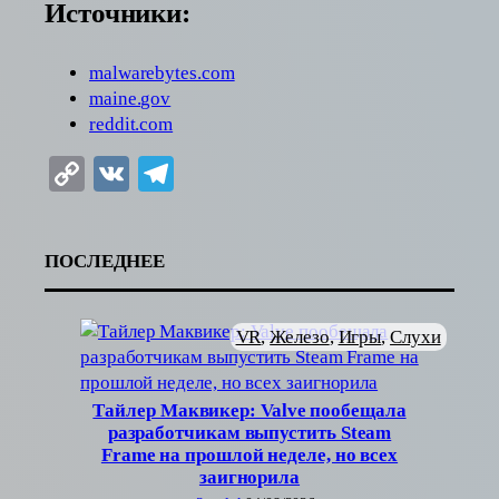
Источники:
malwarebytes.com
maine.gov
reddit.com
Copy
VK
Telegram
Link
ПОСЛЕДНЕЕ
VR
, 
Железо
, 
Игры
, 
Слухи
Тайлер Маквикер: Valve пообещала
разработчикам выпустить Steam
Frame на прошлой неделе, но всех
заигнорила