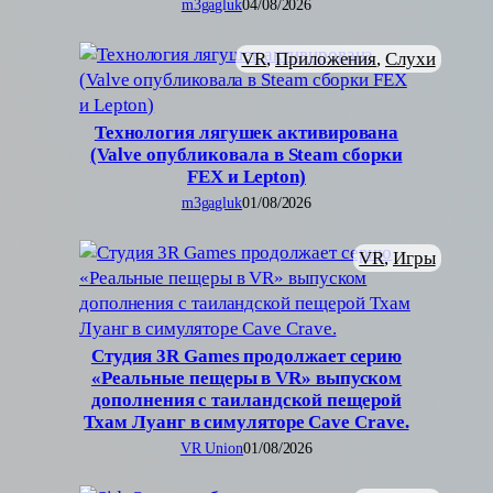
m3gagluk
04/08/2026
VR
, 
Приложения
, 
Слухи
Технология лягушек активирована
(Valve опубликовала в Steam сборки
FEX и Lepton)
m3gagluk
01/08/2026
VR
, 
Игры
Студия 3R Games продолжает серию
«Реальные пещеры в VR» выпуском
дополнения с таиландской пещерой
Тхам Луанг в симуляторе Cave Crave.
VR Union
01/08/2026