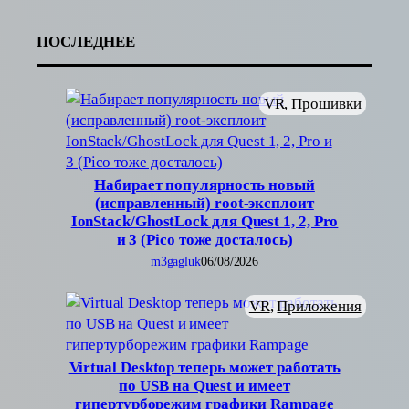
ПОСЛЕДНЕЕ
VR
, 
Прошивки
Набирает популярность новый
(исправленный) root-эксплоит
IonStack/GhostLock для Quest 1, 2, Pro
и 3 (Pico тоже досталось)
m3gagluk
06/08/2026
VR
, 
Приложения
Virtual Desktop теперь может работать
по USB на Quest и имеет
гипертурборежим графики Rampage