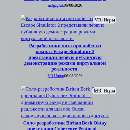
m3gagluk
06/08/2026
VR
, 
Игры
Разработчики хита про побег из
комнат Escape Simulator 2
представили первую публичную
демонстрацию режима виртуальной
реальности.
VR Union
06/08/2026
MR
, 
Игры
Соло-разработчик Birhan Berk Oktay
представил Cybercore Protocol —