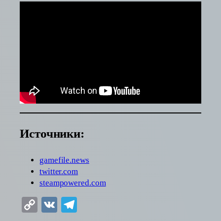
Источники:
gamefile.news
twitter.com
steampowered.com
Copy
VK
Telegram
Link