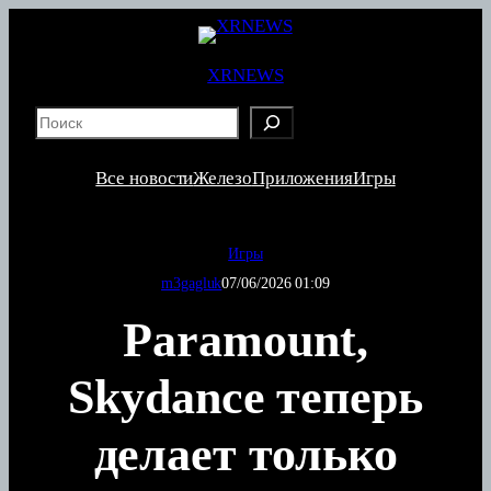
Перейти
к
содержимому
XRNEWS
S
e
a
Все новости
Железо
Приложения
Игры
r
c
h
Игры
m3gagluk
07/06/2026 01:09
Paramount,
Skydance теперь
делает только