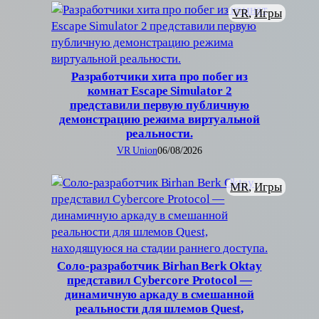
VR
, 
Игры
Разработчики хита про побег из
комнат Escape Simulator 2
представили первую публичную
демонстрацию режима виртуальной
реальности.
VR Union
06/08/2026
MR
, 
Игры
Соло-разработчик Birhan Berk Oktay
представил Cybercore Protocol —
динамичную аркаду в смешанной
реальности для шлемов Quest,