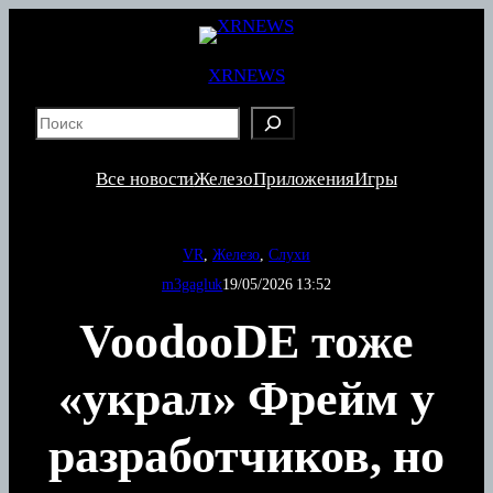
Перейти
к
содержимому
XRNEWS
S
e
a
Все новости
Железо
Приложения
Игры
r
c
h
VR
, 
Железо
, 
Слухи
m3gagluk
19/05/2026 13:52
VoodooDE тоже
«украл» Фрейм у
разработчиков, но