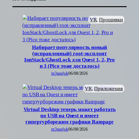
VR
, 
Прошивки
Набирает популярность новый
(исправленный) root-эксплоит
IonStack/GhostLock для Quest 1, 2, Pro
и 3 (Pico тоже досталось)
m3gagluk
06/08/2026
VR
, 
Приложения
Virtual Desktop теперь может работать
по USB на Quest и имеет
гипертурборежим графики Rampage
m3gagluk
06/08/2026