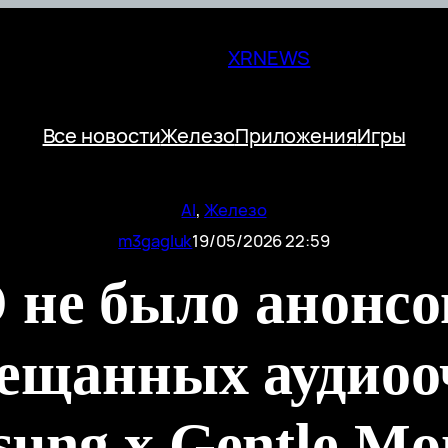
XRNEWS
Все новости
Железо
Приложения
Игры
AI
, 
Железо
m3gagluk
19/05/2026 22:59
O не было анонсо
ещанных аудиоо
ung x Gentle Mo