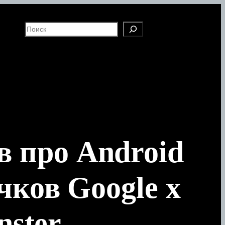
S
e
a
r
c
h
в про Android
чков Google x
nster