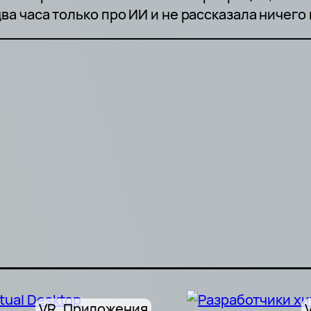
ва часа только про ИИ и не рассказала ничего 
VR
, 
Приложения