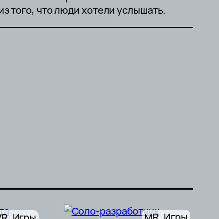
из того, что люди хотели услышать.
MR
, 
Игры
VR
, 
Игры