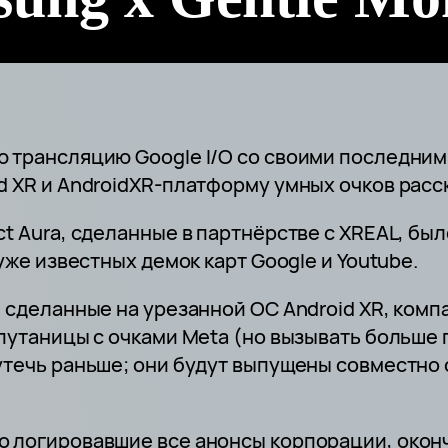
 трансляцию Google I/O со своими последним
d XR и AndroidXR-платформу умных очков расск
t Aura, сделанные в партнёрстве с XREAL, был
уже известных демок карт Google и Youtube.
, сделанные на урезанной ОС Android XR, ком
путаницы с очками Meta (но вызывать больше 
утечь раньше; они будут выпущены совместно
 логировавшие все анонсы корпорации, оконч