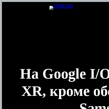
Перейти
к
содержимому
На Google I/
XR, кроме об
Sams