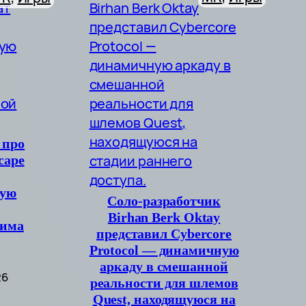
 про
cape
вую
Соло-разработчик
Birhan Berk Oktay
жима
представил Cybercore
Protocol — динамичную
аркаду в смешанной
26
реальности для шлемов
Quest, находящуюся на