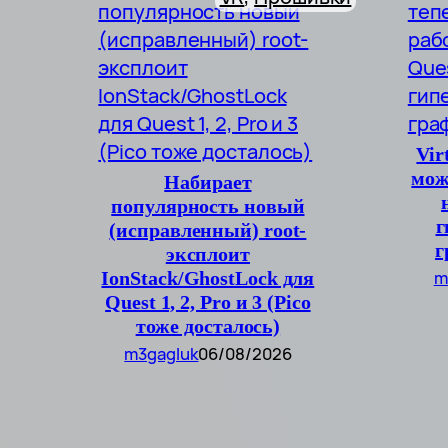
Vir
мож
Набирает
популярность новый
г
(исправленный) root-
г
эксплоит
m
IonStack/GhostLock для
Quest 1, 2, Pro и 3 (Pico
тоже досталось)
m3gagluk
06/08/2026