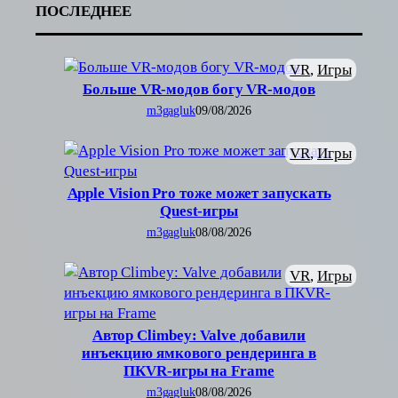
ПОСЛЕДНЕЕ
VR
, 
Игры
Больше VR-модов богу VR-модов
m3gagluk
09/08/2026
VR
, 
Игры
Apple Vision Pro тоже может запускать
Quest-игры
m3gagluk
08/08/2026
VR
, 
Игры
Автор Climbey: Valve добавили
инъекцию ямкового рендеринга в
ПКVR-игры на Frame
m3gagluk
08/08/2026