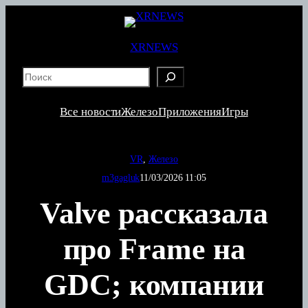
Перейти
к
содержимому
XRNEWS
S
e
a
Все новости
Железо
Приложения
Игры
r
c
h
VR
, 
Железо
m3gagluk
11/03/2026 11:05
Valve рассказала
про Frame на
GDC; компании