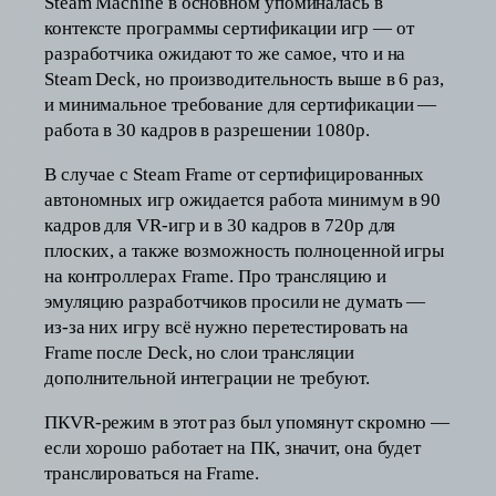
Steam Machine в основном упоминалась в
контексте программы сертификации игр — от
разработчика ожидают то же самое, что и на
Steam Deck, но производительность выше в 6 раз,
и минимальное требование для сертификации —
работа в 30 кадров в разрешении 1080p.
В случае с Steam Frame от сертифицированных
автономных игр ожидается работа минимум в 90
кадров для VR-игр и в 30 кадров в 720p для
плоских, а также возможность полноценной игры
на контроллерах Frame. Про трансляцию и
эмуляцию разработчиков просили не думать —
из-за них игру всё нужно перетестировать на
Frame после Deck, но слои трансляции
дополнительной интеграции не требуют.
ПКVR-режим в этот раз был упомянут скромно —
если хорошо работает на ПК, значит, она будет
транслироваться на Frame.