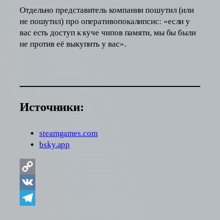
Отдельно представитель компании пошутил (или
не пошутил) про оперативопокалипсис: «если у
вас есть доступ к куче чипов памяти, мы бы были
не против её выкупить у вас».
Источники:
steamgames.com
bsky.app
Copy
Link
VK
Telegram