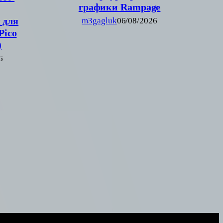
графики Rampage
 для
m3gagluk
06/08/2026
(Pico
)
6