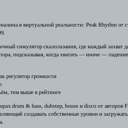
лина в виртуальной реальности: Peak Rhythm от сту
99.
ичный симулятор скалолазания, где каждый захват д
ора, подсказывая, когда хватать — иначе — падение
ак регулятор громкости
о
ём, тем выше в рейтинге
х drum & bass, dubstep, house и disco от авторов FEI
оляющий создавать собственные уровни и загружать
а.