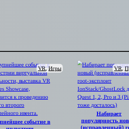
VR
, 
Игры
VR
, 
П
Набирает
популярность но
пнейшее событие в
(исправленный) ro
индустрии