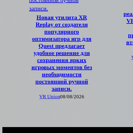
реа
Новая утилита XR
VR
Replay от создателя
популярного
п
оптимизатора игр для
вт
Quest предлагает
удобное решение для
сохранения ярких
игровых моментов без
необходимости
постоянной ручной
записи.
VR Union
08/08/2026