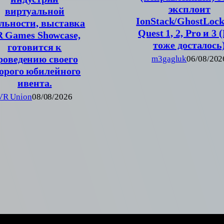
эксплоит
виртуальной
IonStack/GhostLock
льности, выставка
Quest 1, 2, Pro и 3 
 Games Showcase,
тоже досталось
готовится к
роведению своего
m3gagluk
06/08/202
орого юбилейного
ивента.
VR Union
08/08/2026