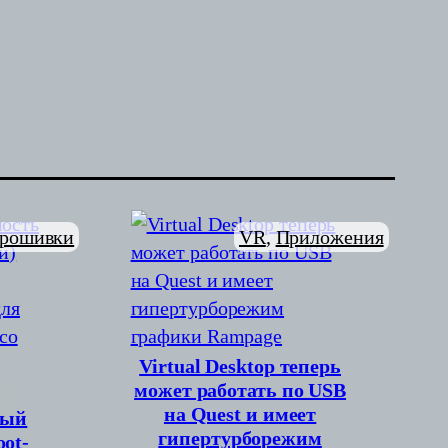
рошивки
VR
, 
Приложения
Virtual Desktop теперь
может работать по USB
на Quest и имеет
вый
гипертурборежим
ot-