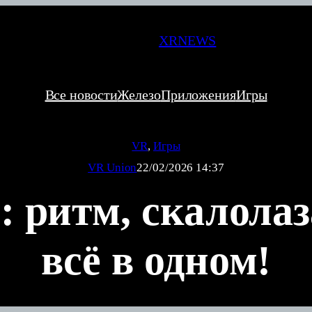
XRNEWS
Все новости
Железо
Приложения
Игры
VR
, 
Игры
VR Union
22/02/2026 14:37
: ритм, скалола
всё в одном!