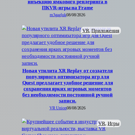
инъекцию ямкового рендеринга в
ПКVR-игры на Frame
m3gagluk
08/08/2026
VR
, 
Приложения
Новая утилита XR Replay от создателя
популярного оптимизатора игр для
Quest предлагает удобное решение для
сохранения ярких игровых моментов
без необходимости постоянной ручной
записи.
VR Union
08/08/2026
VR
, 
Игры