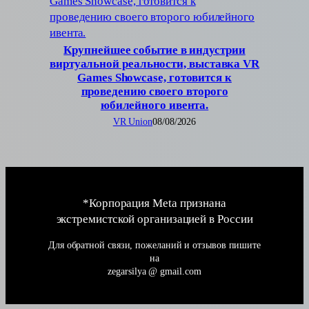
Крупнейшее событие в индустрии
виртуальной реальности, выставка VR
Games Showcase, готовится к
проведению своего второго
юбилейного ивента.
VR Union
08/08/2026
*Корпорация Meta признана
экстремистской организацией в России
Для обратной связи, пожеланий и отзывов пишите
на
zegarsilya @ gmail.com