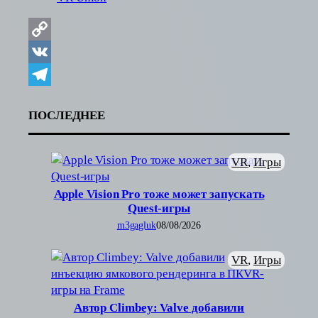
Copy
Link
VK
Telegram
ПОСЛЕДНЕЕ
VR
, 
Игры
Apple Vision Pro тоже может запускать
Quest-игры
m3gagluk
08/08/2026
VR
, 
Игры
Автор Climbey: Valve добавили