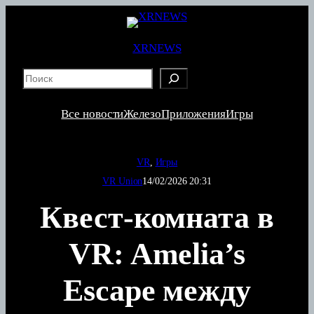
Перейти
к
содержимому
XRNEWS
S
e
a
Все новости
Железо
Приложения
Игры
r
c
h
VR
, 
Игры
VR Union
14/02/2026 20:31
Квест-комната в
VR: Amelia’s
Escape между