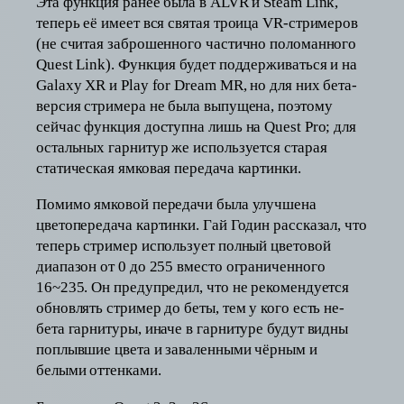
Эта функция ранее была в ALVR и Steam Link,
теперь её имеет вся святая троица VR-стримеров
(не считая заброшенного частично поломанного
Quest Link). Функция будет поддерживаться и на
Galaxy XR и Play for Dream MR, но для них бета-
версия стримера не была выпущена, поэтому
сейчас функция доступна лишь на Quest Pro; для
остальных гарнитур же используется старая
статическая ямковая передача картинки.
Помимо ямковой передачи была улучшена
цветопередача картинки. Гай Годин рассказал, что
теперь стример использует полный цветовой
диапазон от 0 до 255 вместо ограниченного
16~235. Он предупредил, что не рекомендуется
обновлять стример до беты, тем у кого есть не-
бета гарнитуры, иначе в гарнитуре будут видны
поплывшие цвета и заваленными чёрным и
белыми оттенками.