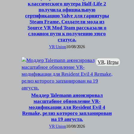
классического шутера Half-Life 2
получила официальную
сертификацию Valve для гарнитуры
Steam Frame. Создатели мода из
Source VR Mod Team рассказали о
сложном пути к получению этого
статуса.
VR Union
10/08/2026
VR
, 
Игры
Моддер Talemann анонсировал
масштабное обновление VR-
модификации для Resident Evil 4
Remake, релиз которого запланирован
на 19 августа.
VR Union
10/08/2026