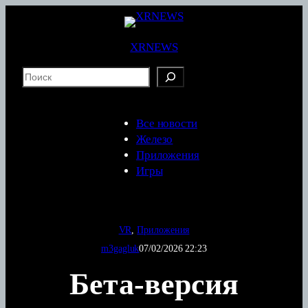
Перейти
к
содержимому
XRNEWS
S
e
a
r
Все новости
c
Железо
h
Приложения
Игры
VR
, 
Приложения
m3gagluk
07/02/2026 22:23
Бета-версия