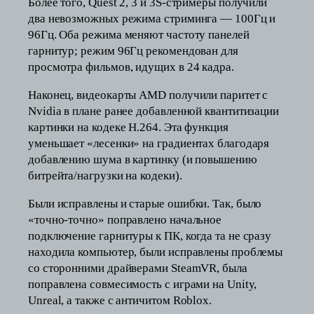
Более того, Quest 2, 3 и 3S-стримеры получили
два невозможных режима стриминга — 100Гц и
96Гц. Оба режима меняют частоту панелей
гарнитур; режим 96Гц рекомендован для
просмотра фильмов, идущих в 24 кадра.
Наконец, видеокарты AMD получили паритет с
Nvidia в плане ранее добавленной квантитизации
картинки на кодеке H.264. Эта функция
уменьшает «лесенки» на градиентах благодаря
добавлению шума в картинку (и повышению
битрейта/нагрузки на кодеки).
Были исправлены и старые ошибки. Так, было
«точно-точно» поправлено начальное
подключение гарнитуры к ПК, когда та не сразу
находила компьютер, были исправлены проблемы
со сторонними драйверами SteamVR, была
поправлена совмесимость с играми на Unity,
Unreal, а также с античитом Roblox.