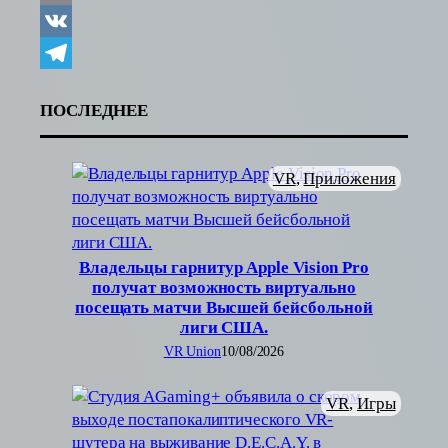
Copy
Link
VK
Telegram
ПОСЛЕДНЕЕ
VR
, 
Приложения
Владельцы гарнитур Apple Vision Pro
получат возможность виртуально
посещать матчи Высшей бейсбольной
лиги США.
VR Union
10/08/2026
VR
, 
Игры