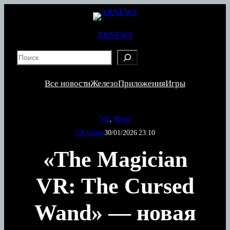
Перейти
к
содержимому
XRNEWS
S
e
a
Все новости
Железо
Приложения
Игры
r
c
h
VR
, 
Игры
VR Union
30/01/2026 23:10
«The Magician
VR: The Cursed
Wand» — новая