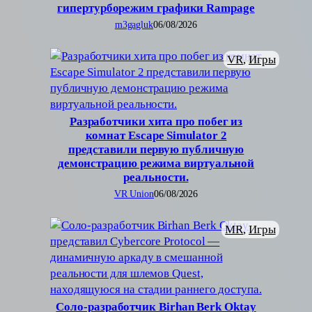
гипертурборежим графики Rampage
m3gagluk
06/08/2026
VR
, 
Игры
Разработчики хита про побег из
комнат Escape Simulator 2
представили первую публичную
демонстрацию режима виртуальной
реальности.
VR Union
06/08/2026
MR
, 
Игры
Соло-разработчик Birhan Berk Oktay