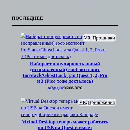
Link
ПОСЛЕДНЕЕ
VR
, 
Прошивки
Набирает популярность новый
(исправленный) root-эксплоит
IonStack/GhostLock для Quest 1, 2, Pro
и 3 (Pico тоже досталось)
m3gagluk
06/08/2026
VR
, 
Приложения
Virtual Desktop теперь может работать
по USB на Quest и имеет