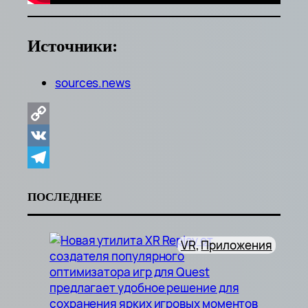
Источники:
sources.news
Copy
Link
VK
Telegram
ПОСЛЕДНЕЕ
VR
, 
Приложения