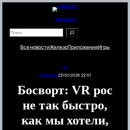
Перейти
к
содержимому
XRNEWS
S
e
a
Все новости
Железо
Приложения
Игры
r
c
h
VR
m3gagluk
23/01/2026 22:57
Босворт: VR рос
не так быстро,
как мы хотели,