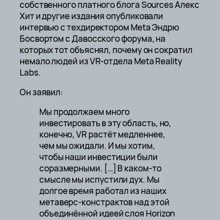
собственного платного блога Sources Алекс
Хит и другие издания опубликовали
интервью с техдиректором Meta Эндрю
Босвортом с Давосского форума, на
которых тот объяснял, почему он сократил
немало людей из VR-отдела Meta Reality
Labs.
Он заявил:
Мы продолжаем много
инвестировать в эту область, но,
конечно, VR растёт медленнее,
чем мы ожидали. И мы хотим,
чтобы наши инвестиции были
соразмерными. […] В каком-то
смысле мы испустили дух. Мы
долгое время работал из наших
метаверс-констрактов над этой
объединённой идеей слоя Horizon