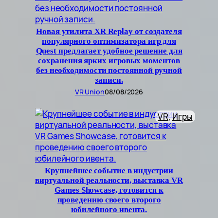
Новая утилита XR Replay от создателя
популярного оптимизатора игр для
Quest предлагает удобное решение для
сохранения ярких игровых моментов
без необходимости постоянной ручной
записи.
VR Union
08/08/2026
VR
, 
Игры
Крупнейшее событие в индустрии
виртуальной реальности, выставка VR
Games Showcase, готовится к
проведению своего второго
юбилейного ивента.