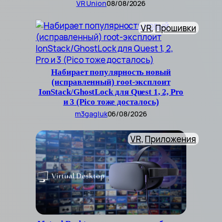
VR Union
08/08/2026
VR
, 
Прошивки
Набирает популярность новый
(исправленный) root-эксплоит
IonStack/GhostLock для Quest 1, 2, Pro
и 3 (Pico тоже досталось)
m3gagluk
06/08/2026
VR
, 
Приложения