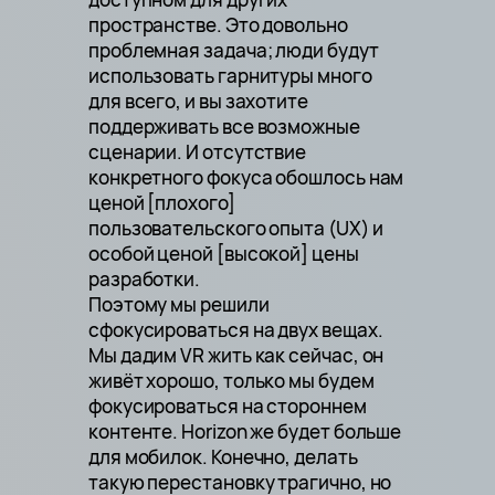
пространстве. Это довольно
проблемная задача; люди будут
использовать гарнитуры много
для всего, и вы захотите
поддерживать все возможные
сценарии. И отсутствие
конкретного фокуса обошлось нам
ценой [плохого]
пользовательского опыта (UX) и
особой ценой [высокой] цены
разработки.
Поэтому мы решили
сфокусироваться на двух вещах.
Мы дадим VR жить как сейчас, он
живёт хорошо, только мы будем
фокусироваться на стороннем
контенте. Horizon же будет больше
для мобилок. Конечно, делать
такую перестановку трагично, но