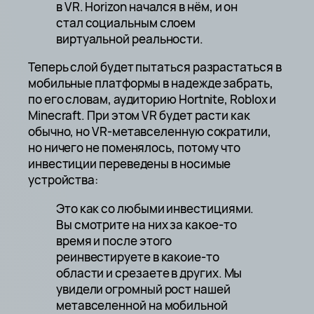
в VR. Horizon начался в нём, и он
стал социальным слоем
виртуальной реальности.
Теперь слой будет пытаться разрастаться в
мобильные платформы в надежде забрать,
по его словам, аудиторию Hortnite, Roblox и
Minecraft. При этом VR будет расти как
обычно, но VR-метавселенную сократили,
но ничего не поменялось, потому что
инвестиции переведены в носимые
устройства:
Это как со любыми инвестициями.
Вы смотрите на них за какое-то
время и после этого
реинвестируете в какоие-то
области и срезаете в других. Мы
увидели огромный рост нашей
метавселенной на мобильной