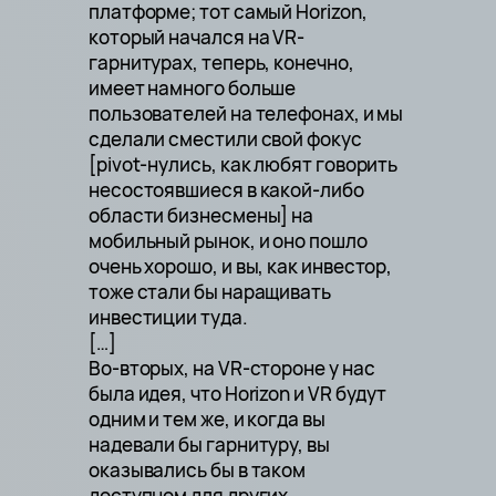
платформе; тот самый Horizon,
который начался на VR-
гарнитурах, теперь, конечно,
имеет намного больше
пользователей на телефонах, и мы
сделали сместили свой фокус
[pivot-нулись, как любят говорить
несостоявшиеся в какой-либо
области бизнесмены] на
мобильный рынок, и оно пошло
очень хорошо, и вы, как инвестор,
тоже стали бы наращивать
инвестиции туда.
[…]
Во-вторых, на VR-стороне у нас
была идея, что Horizon и VR будут
одним и тем же, и когда вы
надевали бы гарнитуру, вы
оказывались бы в таком
доступном для других