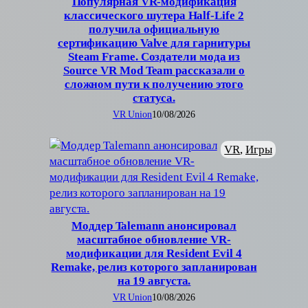
Популярная VR-модификация
классического шутера Half-Life 2
получила официальную
сертификацию Valve для гарнитуры
Steam Frame. Создатели мода из
Source VR Mod Team рассказали о
сложном пути к получению этого
статуса.
VR Union
10/08/2026
VR
, 
Игры
Моддер Talemann анонсировал
масштабное обновление VR-
модификации для Resident Evil 4
Remake, релиз которого запланирован
на 19 августа.
VR Union
10/08/2026