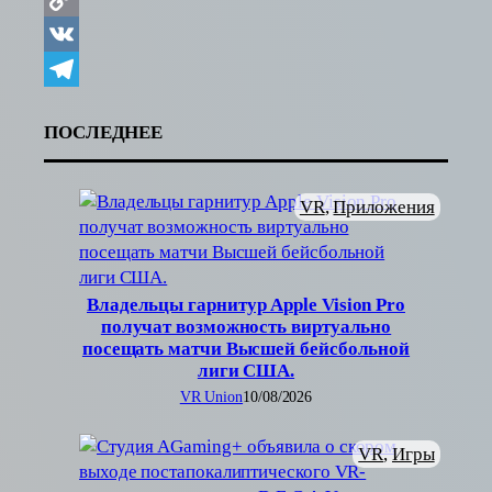
Copy
Link
VK
Telegram
ПОСЛЕДНЕЕ
VR
, 
Приложения
Владельцы гарнитур Apple Vision Pro
получат возможность виртуально
посещать матчи Высшей бейсбольной
лиги США.
VR Union
10/08/2026
VR
, 
Игры