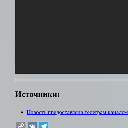
Источники:
Новость предоставлена телеграм канало
Copy
VK
Telegram