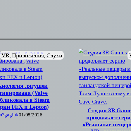
VR
, 
Приложения
, 
Слухи
хнология лягушек
тивирована (Valve
бликовала в Steam
орки FEX и Lepton)
Студия 3R Game
m3gagluk
01/08/2026
продолжает сер
«Реальные пещер