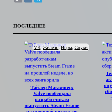
Link
ПОСЛЕДНЕЕ
VR
, 
Железо
, 
Игры
, 
Слухи
Те
ак
опу
Тайлер Маквикер:
сб
Valve пообещала
разработчикам
выпустить Steam Frame
на прошлой неделе, но