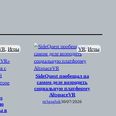
VR
, 
Игры
VR
, 
Игры
SideQuest пообещал на
самом деле возродить
социальную платформу
AltspaceVR
s
m3gagluk
30/07/2026
ию
ы в