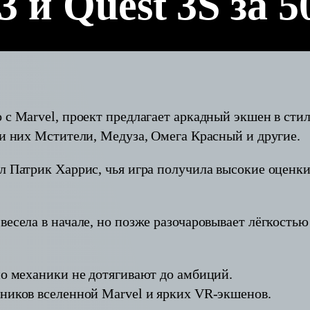
3 и Quest 3S за 
 с Marvel, проект предлагает аркадный экшен в ст
ди них Мстители, Медуза, Омега Красный и другие.
л Патрик Харрис, чья игра получила высокие оценки
весела в начале, но позже разочаровывает лёгкость
но механики не дотягивают до амбиций.
нников вселенной Marvel и ярких VR-экшенов.