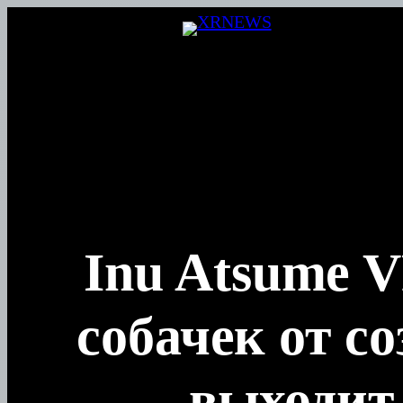
Перейти
к
содержимому
Inu Atsume 
собачек от с
— выходит 