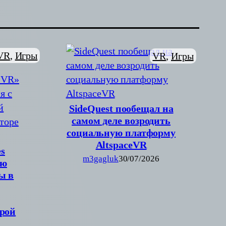
VR
, 
Игры
VR
, 
Игры
SideQuest пообещал на
самом деле возродить
социальную платформу
AltspaceVR
s
m3gagluk
30/07/2026
ию
ы в
рой