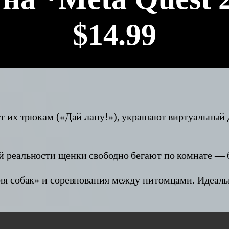
$14.99
 их трюкам («Дай лапу!»), украшают виртуальный 
реальности щенки свободно бегают по комнате — б
я собак» и соревнования между питомцами. Идеаль