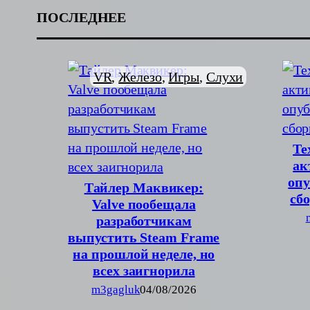
ПОСЛЕДНЕЕ
VR
, 
Железо
, 
Игры
, 
Слухи
Те
ак
опу
Тайлер Маквикер:
сб
Valve пообещала
разработчикам
выпустить Steam Frame
на прошлой неделе, но
всех заигнорила
m3gagluk
04/08/2026