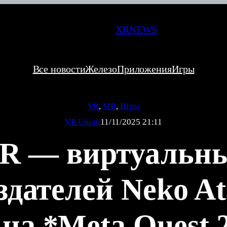
XRNEWS
Все новости
Железо
Приложения
Игры
VR
, 
MR
, 
Игры
VR Union
11/11/2025 21:11
VR — виртуальн
оздателей Neko At
на *Meta Quest 2