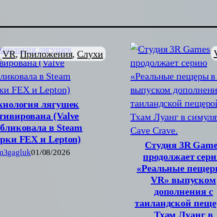
VR
, 
Приложения
, 
Слухи
хнология лягушек
тивирована (Valve
бликовала в Steam
орки FEX и Lepton)
Студия 3R Game
m3gagluk
01/08/2026
продолжает сер
«Реальные пещер
VR» выпуском
дополнения с
таиландской пеще
Тхам Луанг в