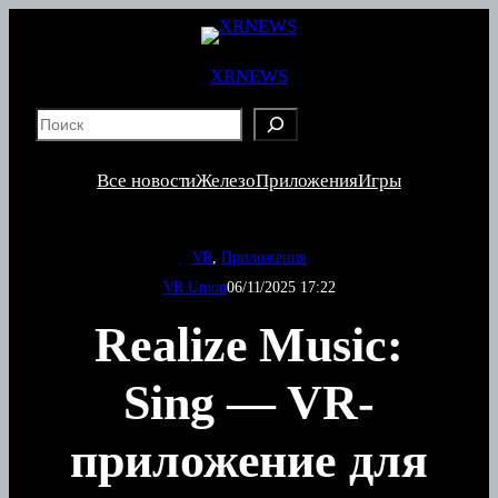
Перейти
к
содержимому
XRNEWS
S
e
a
Все новости
Железо
Приложения
Игры
r
c
h
VR
, 
Приложения
VR Union
06/11/2025 17:22
Realize Music:
Sing — VR-
приложение для