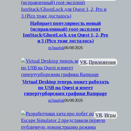
Набирает популярность новый
(исправленный) root-эксплоит
IonStack/GhostLock для Quest 1, 2, Pro
и 3 (Pico тоже досталось)
m3gagluk
06/08/2026
VR
, 
Приложения
Virtual Desktop теперь может работать
по USB на Quest и имеет
гипертурборежим графики Rampage
m3gagluk
06/08/2026
VR
, 
Игры