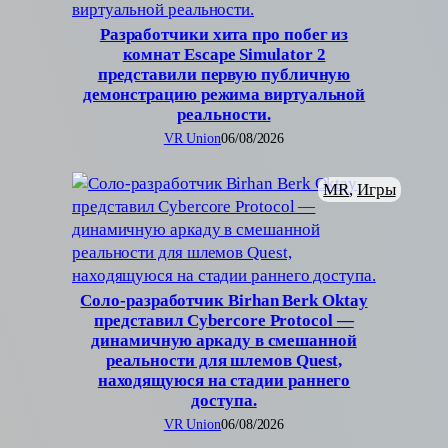
Разработчики хита про побег из
комнат Escape Simulator 2
представили первую публичную
демонстрацию режима виртуальной
реальности.
VR Union
06/08/2026
MR
, 
Игры
Соло-разработчик Birhan Berk Oktay
представил Cybercore Protocol —
динамичную аркаду в смешанной
реальности для шлемов Quest,
находящуюся на стадии раннего
доступа.
VR Union
06/08/2026