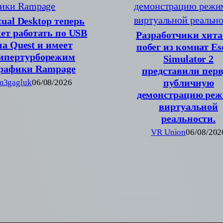
tual Desktop теперь
ет работать по USB
Разработчики хита
на Quest и имеет
побег из комнат Es
ипертурборежим
Simulator 2
рафики Rampage
представили пер
публичную
m3gagluk
06/08/2026
демонстрацию ре
виртуальной
реальности.
VR Union
06/08/202