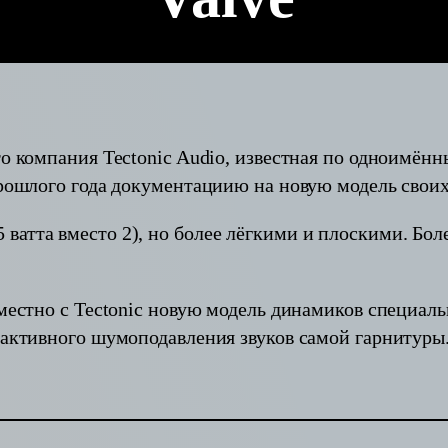
то компания Tectonic Audio, известная по одноимён
 прошлого года документациию на новую модель свои
атта вместо 2), но более лёгкими и плоскими. Боле
вместно с Tectonic новую модель динамиков специаль
ы активного шумоподавления звуков самой гарнитуры