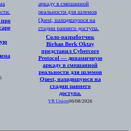
 про
cape
Соло-разработчик
вую
Birhan Berk Oktay
представил Cybercore
жима
Protocol — динамичную
аркаду в смешанной
реальности для шлемов
6
Quest, находящуюся на
стадии раннего
доступа.
VR Union
06/08/2026