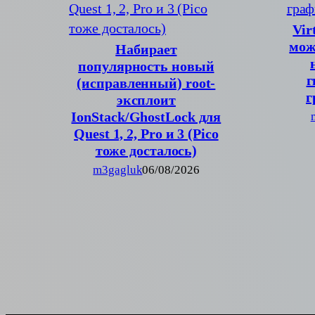
Vir
мож
Набирает
популярность новый
г
(исправленный) root-
г
эксплоит
IonStack/GhostLock для
Quest 1, 2, Pro и 3 (Pico
тоже досталось)
m3gagluk
06/08/2026