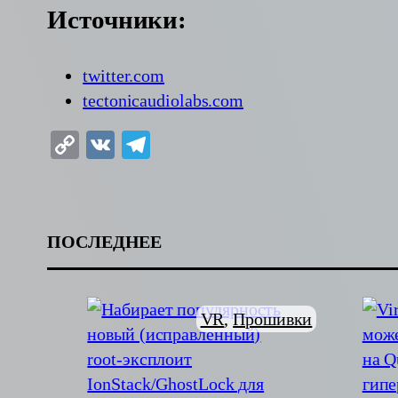
Источники:
twitter.com
tectonicaudiolabs.com
Copy
VK
Telegram
Link
ПОСЛЕДНЕЕ
VR
, 
Прошивки