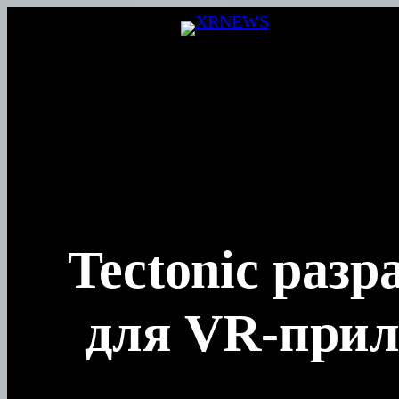
Перейти
к
содержимому
Tectonic раз
для VR-прил