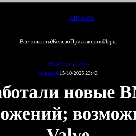
XRNEWS
Все новости
Железо
Приложения
Игры
VR
, 
Железо
, 
Слухи
m3gagluk
15/10/2025 23:43
работали новые
ожений; возможн
Valve