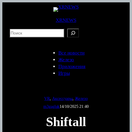
Перейти
к
содержимому
XRNEWS
S
e
a
r
Все новости
c
Железо
h
Приложения
Игры
VR
, 
Аксессуары
, 
Железо
m3gagluk
14/10/2025 21:40
Shiftall