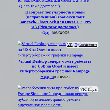
Набирает популярность новый
(исправленный) root-эксплоит
IonStack/GhostLock для Quest 1, 2, Pro
и 3 (Pico тоже досталось)
m3gagluk
06/08/2026
VR
, 
Приложения
Virtual Desktop теперь может работать
по USB на Quest и имеет
гипертурборежим графики Rampage
m3gagluk
06/08/2026
VR
, 
Игры