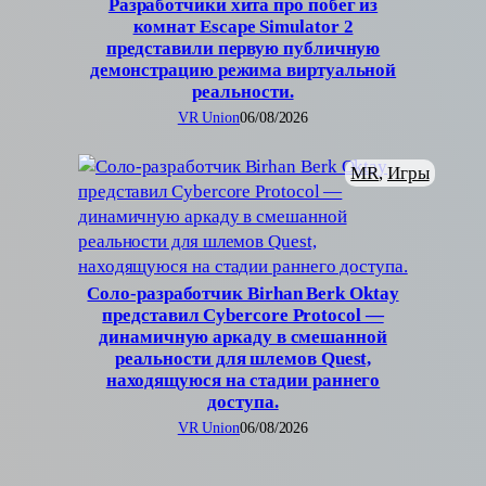
Разработчики хита про побег из
комнат Escape Simulator 2
представили первую публичную
демонстрацию режима виртуальной
реальности.
VR Union
06/08/2026
MR
, 
Игры
Соло-разработчик Birhan Berk Oktay
представил Cybercore Protocol —
динамичную аркаду в смешанной
реальности для шлемов Quest,
находящуюся на стадии раннего
доступа.
VR Union
06/08/2026