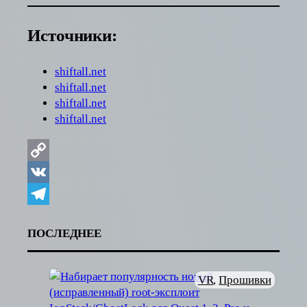
Источники:
shiftall.net
shiftall.net
shiftall.net
shiftall.net
Copy
Link
VK
Telegram
ПОСЛЕДНЕЕ
VR
, 
Прошивки