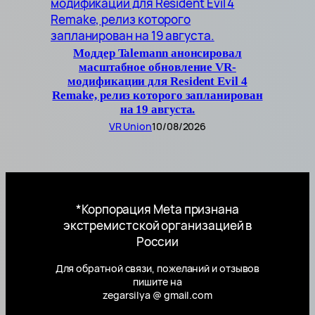
Моддер Talemann анонсировал
масштабное обновление VR-
модификации для Resident Evil 4
Remake, релиз которого запланирован
на 19 августа.
VR Union
10/08/2026
*Корпорация Meta признана
экстремистской организацией в
России
Для обратной связи, пожеланий и отзывов
пишите на
zegarsilya @ gmail.com