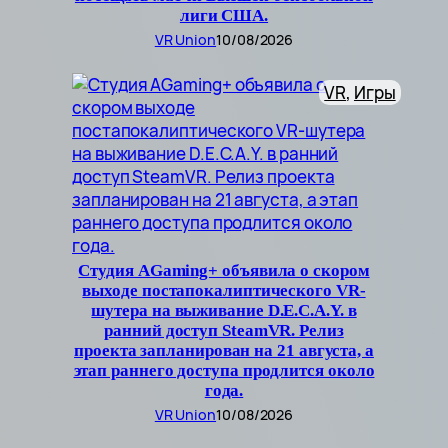
лиги США.
VR Union
10/08/2026
VR
, 
Игры
Студия AGaming+ объявила о скором
выходе постапокалиптического VR-
шутера на выживание D.E.C.A.Y. в
ранний доступ SteamVR. Релиз
проекта запланирован на 21 августа, а
этап раннего доступа продлится около
года.
VR Union
10/08/2026