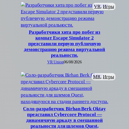
VR
, 
Игры
Разработчики хита про побег из
комнат Escape Simulator 2
представили первую публичную
демонстрацию режима виртуальной
реальности.
VR Union
06/08/2026
MR
, 
Игры
Соло-разработчик Birhan Berk Oktay
представил Cybercore Protocol —
динамичную аркаду в смешанной
реальности для шлемов Quest,