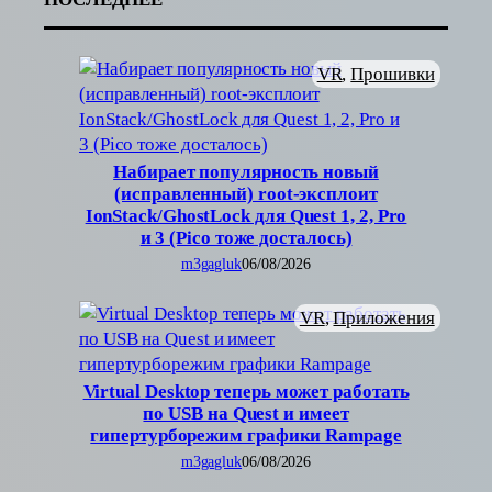
VR
, 
Прошивки
Набирает популярность новый
(исправленный) root-эксплоит
IonStack/GhostLock для Quest 1, 2, Pro
и 3 (Pico тоже досталось)
m3gagluk
06/08/2026
VR
, 
Приложения
Virtual Desktop теперь может работать
по USB на Quest и имеет
гипертурборежим графики Rampage
m3gagluk
06/08/2026