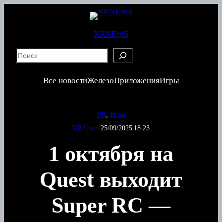
Перейти
к
содержимому
XRNEWS
S
e
a
Все новости
Железо
Приложения
Игры
r
c
h
VR
, 
Игры
VR Union
25/09/2025 18:23
1 октября на
Quest выходит
Super RC —