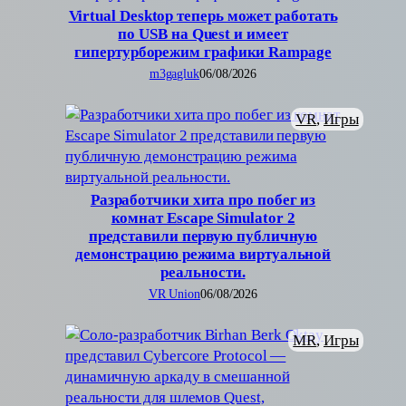
Virtual Desktop теперь может работать
по USB на Quest и имеет
гипертурборежим графики Rampage
m3gagluk
06/08/2026
VR
, 
Игры
Разработчики хита про побег из
комнат Escape Simulator 2
представили первую публичную
демонстрацию режима виртуальной
реальности.
VR Union
06/08/2026
MR
, 
Игры