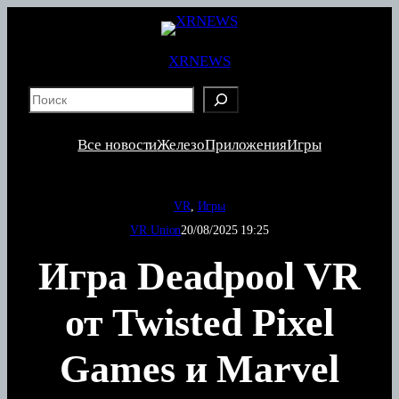
Перейти
к
содержимому
XRNEWS
S
e
a
Все новости
Железо
Приложения
Игры
r
c
h
VR
, 
Игры
VR Union
20/08/2025 19:25
Игра Deadpool VR
от Twisted Pixel
Games и Marvel