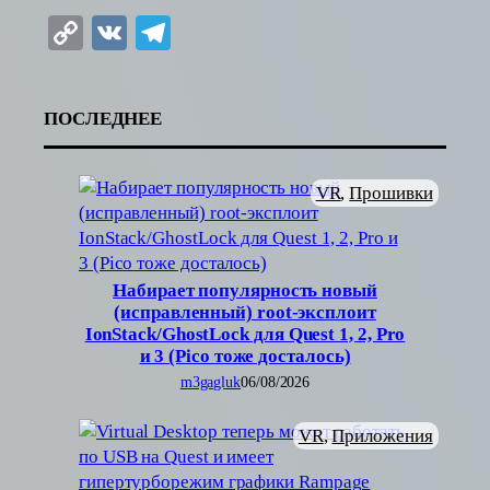
Copy
VK
Telegram
Link
ПОСЛЕДНЕЕ
VR
, 
Прошивки
Набирает популярность новый
(исправленный) root-эксплоит
IonStack/GhostLock для Quest 1, 2, Pro
и 3 (Pico тоже досталось)
m3gagluk
06/08/2026
VR
, 
Приложения