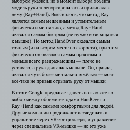
выбором указкой, но в момент выбора объекта
модель руки телепортировалась и прилипала к
нему (Ray+Hand). Выяснилось, что метод Ray
является самым медленным и утомительным
физически и ментально, а метод Ray+Hand
оказался самым быстрым (не нужно возвращаться
к мышке). Но метод HandOver оказался самым
точным (и на втором месте по скорости), при этом
физически он оказался самым приятным и
меньше всего раздражающим — плечо не
уставало, а рука двигалась меньше. Он, правда,
оказался чуть более ментально тяжёлым — мозг
всё-таки не привык отрывать руку от мышки.
В итоге Google предлагает давать пользователю
выбор между обоими методами HandOver и
Ray+Hand как самыми комфортными для людей.
Другие компании продолжают исследовать и
управление через VR-контроллеры, и управление
через специальные VR-мышки — но это уже