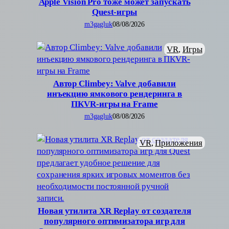
Apple Vision Pro тоже может запускать
Quest-игры
m3gagluk
08/08/2026
VR
, 
Игры
Автор Climbey: Valve добавили
инъекцию ямкового рендеринга в
ПКVR-игры на Frame
m3gagluk
08/08/2026
VR
, 
Приложения
Новая утилита XR Replay от создателя
популярного оптимизатора игр для