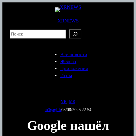
Перейти
к
содержимому
XRNEWS
S
e
a
r
Все новости
c
Железо
h
Приложения
Игры
VR
, 
MR
m3gagluk
08/08/2025 22:54
Google нашёл