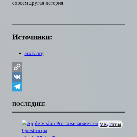
совсем другая история.
Источники:
arxiv.org
Copy
Link
VK
Telegram
ПОСЛЕДНЕЕ
VR
, 
Игры