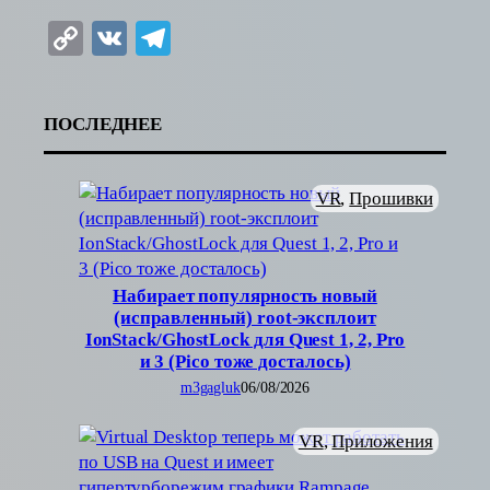
Copy
VK
Telegram
Link
ПОСЛЕДНЕЕ
VR
, 
Прошивки
Набирает популярность новый
(исправленный) root-эксплоит
IonStack/GhostLock для Quest 1, 2, Pro
и 3 (Pico тоже досталось)
m3gagluk
06/08/2026
VR
, 
Приложения