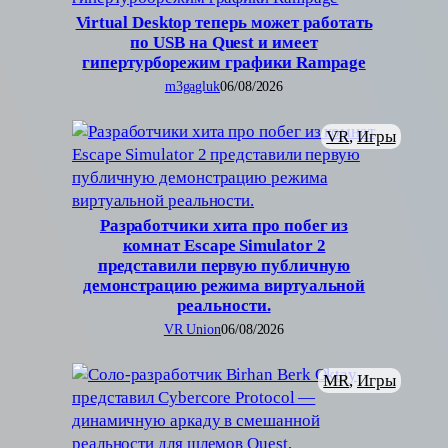
Virtual Desktop теперь может работать
по USB на Quest и имеет
гипертурборежим графики Rampage
m3gagluk
06/08/2026
VR
, 
Игры
Разработчики хита про побег из
комнат Escape Simulator 2
представили первую публичную
демонстрацию режима виртуальной
реальности.
VR Union
06/08/2026
MR
, 
Игры