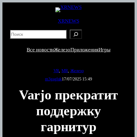
Перейти
к
содержимому
XRNEWS
S
e
a
Все новости
Железо
Приложения
Игры
r
c
h
VR
, 
MR
, 
Железо
m3gagluk
17/07/2025 15:49
Varjo прекратит
поддержку
гарнитур