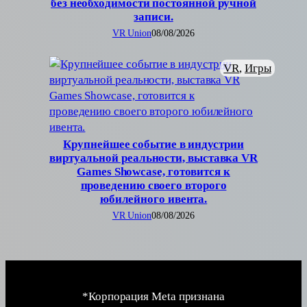
без необходимости постоянной ручной
записи.
VR Union
08/08/2026
VR
, 
Игры
Крупнейшее событие в индустрии
виртуальной реальности, выставка VR
Games Showcase, готовится к
проведению своего второго
юбилейного ивента.
VR Union
08/08/2026
*Корпорация Meta признана