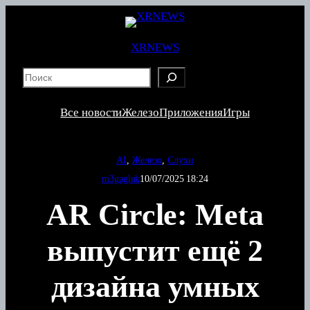
Перейти
к
содержимому
XRNEWS
S
e
a
Все новости
Железо
Приложения
Игры
r
c
h
AI
, 
Железо
, 
Слухи
m3gagluk
10/07/2025 18:24
AR Circle: Meta
выпустит ещё 2
дизайна умных