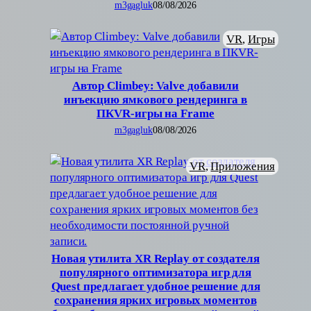
m3gagluk
08/08/2026
VR
, 
Игры
Автор Climbey: Valve добавили
инъекцию ямкового рендеринга в
ПКVR-игры на Frame
m3gagluk
08/08/2026
VR
, 
Приложения
Новая утилита XR Replay от создателя
популярного оптимизатора игр для
Quest предлагает удобное решение для
сохранения ярких игровых моментов