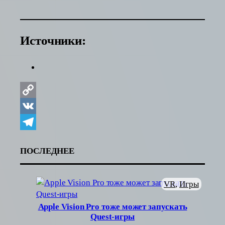
Источники:
Copy
Link
VK
Telegram
ПОСЛЕДНЕЕ
VR
, 
Игры
Apple Vision Pro тоже может запускать
Quest-игры