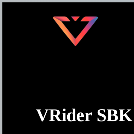
Перейти
к
содержимому
VRider SBK