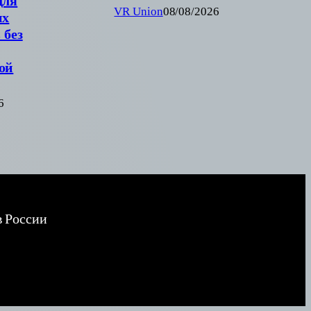
для
VR Union
08/08/2026
их
 без
ой
6
в России