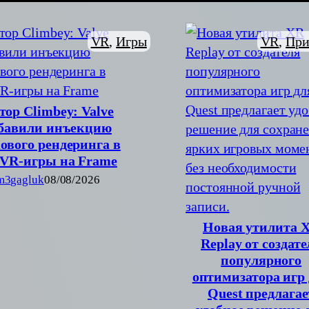
VR
, 
При
VR
, 
Игры
тор Climbey: Valve
бавили инъекцию
ового рендеринга в
VR-игры на Frame
m3gagluk
08/08/2026
Новая утилита 
Replay от создате
популярного
оптимизатора игр
Quest предлагае