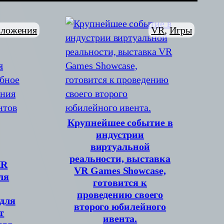
ложения
VR
, 
Игры
Крупнейшее событие в
индустрии
виртуальной
реальности, выставка
XR
VR Games Showcase,
ля
готовится к
проведению своего
 для
второго юбилейного
т
ивента.