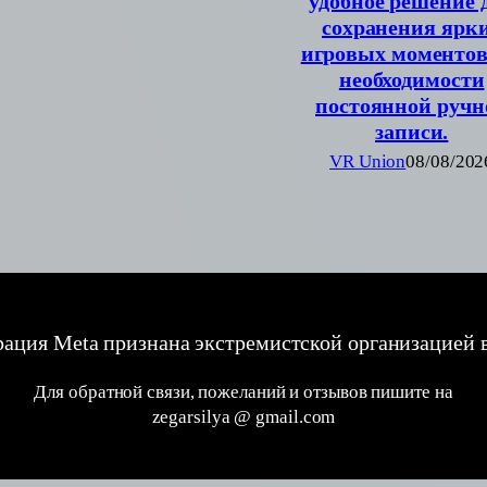
удобное решение 
сохранения ярк
игровых моментов
необходимости
постоянной ручн
записи.
VR Union
08/08/202
ация Meta признана экстремистской организацией 
Для обратной связи, пожеланий и отзывов пишите на
zegarsilya @ gmail.com