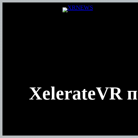
Перейти
к
содержимому
XelerateVR 