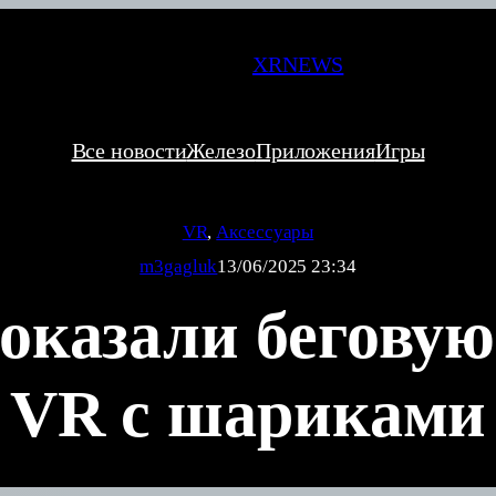
XRNEWS
Все новости
Железо
Приложения
Игры
VR
, 
Аксессуары
m3gagluk
13/06/2025 23:34
показали беговую
VR с шариками