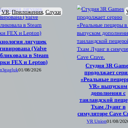
VR
, 
Приложения
, 
Слухи
хнология лягушек
тивирована (Valve
бликовала в Steam
орки FEX и Lepton)
Студия 3R Game
m3gagluk
01/08/2026
продолжает сер
«Реальные пещер
VR» выпуском
дополнения с
таиландской пеще
Тхам Луанг в
симуляторе Cave Cr
VR Union
01/08/202