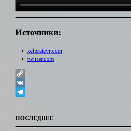
Источники:
xeleratevr.com
twitter.com
Copy
Link
VK
Telegram
ПОСЛЕДНЕЕ