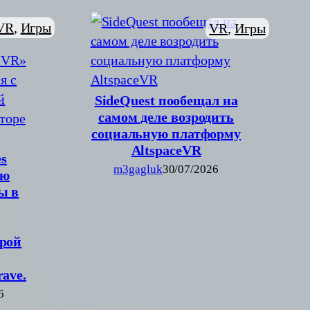
VR
, 
Игры
VR
, 
Игры
SideQuest пообещал на
самом деле возродить
социальную платформу
AltspaceVR
s
m3gagluk
30/07/2026
ию
ы в
рой
ave.
6