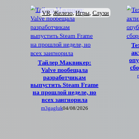
VR
, 
Железо
, 
Игры
, 
Слухи
Те
ак
опу
Тайлер Маквикер:
сб
Valve пообещала
разработчикам
выпустить Steam Frame
на прошлой неделе, но
всех заигнорила
m3gagluk
04/08/2026