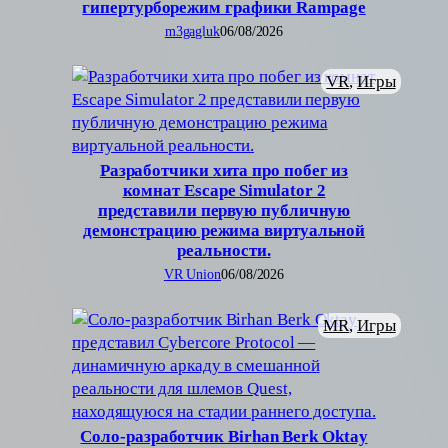
гипертурборежим графики Rampage
m3gagluk
06/08/2026
VR
, 
Игры
Разработчики хита про побег из
комнат Escape Simulator 2
представили первую публичную
демонстрацию режима виртуальной
реальности.
VR Union
06/08/2026
MR
, 
Игры
Соло-разработчик Birhan Berk Oktay