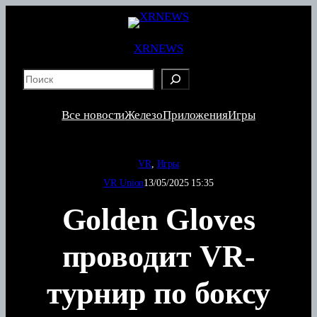
Перейти
к
содержимому
XRNEWS
S
e
a
Все новости
Железо
Приложения
Игры
r
c
h
VR
, 
Игры
VR Union
13/05/2025 15:35
Golden Gloves
проводит VR-
турнир по боксу