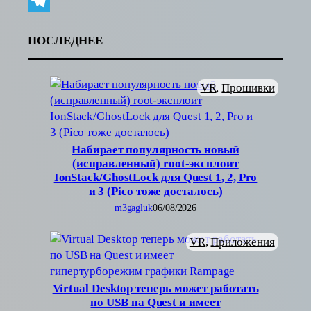
Link
VK
Telegram
ПОСЛЕДНЕЕ
VR
, 
Прошивки
Набирает популярность новый
(исправленный) root-эксплоит
IonStack/GhostLock для Quest 1, 2, Pro
и 3 (Pico тоже досталось)
m3gagluk
06/08/2026
VR
, 
Приложения
Virtual Desktop теперь может работать
по USB на Quest и имеет