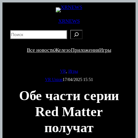
Перейти
к
содержимому
XRNEWS
S
e
a
Все новости
Железо
Приложения
Игры
r
c
h
VR
, 
Игры
VR Union
17/04/2025 15:51
Обе части серии
Red Matter
получат