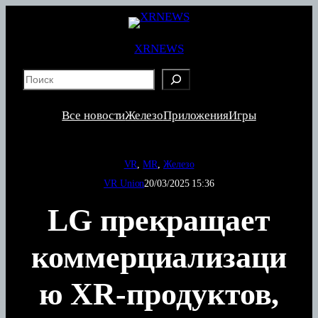
Перейти
к
содержимому
XRNEWS
S
e
a
Все новости
Железо
Приложения
Игры
r
c
h
VR
, 
MR
, 
Железо
VR Union
20/03/2025 15:36
LG прекращает
коммерциализаци
ю XR-продуктов,