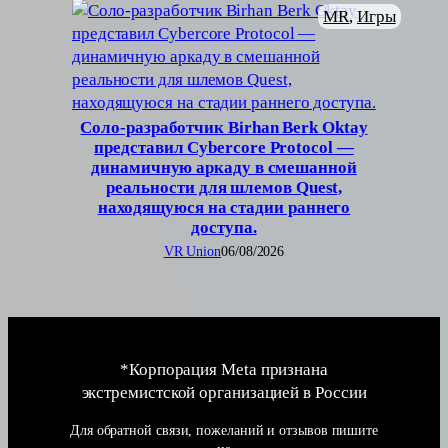
MR
, 
Игры
Соло-разработчик Birhan Berk Oktay
представил Cybercore Protocol —
динамичную аркаду в смешанной
реальности для шлемов Quest,
находящуюся на стадии раннего
доступа.
VR Union
06/08/2026
*Корпорация Meta признана
экстремистской организацией в России
Для обратной связи, пожеланий и отзывов пишите