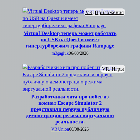
VR
, 
Приложения
Virtual Desktop теперь может работать
по USB на Quest и имеет
гипертурборежим графики Rampage
m3gagluk
06/08/2026
VR
, 
Игры
Разработчики хита про побег из
комнат Escape Simulator 2
представили первую публичную
демонстрацию режима виртуальной
реальности.
VR Union
06/08/2026