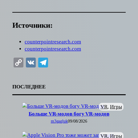
Источники:
counterpointresearch.com
counterpointresearch.com
Copy
VK
Telegram
Link
ПОСЛЕДНЕЕ
VR
, 
Игры
Больше VR-модов богу VR-модов
m3gagluk
09/08/2026
VR
, 
Игры