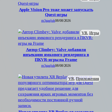
Apple Vision Pro тоже может запускать
Quest-игры
m3gagluk
08/08/2026
VR
, 
Игры
Автор Climbey: Valve добавили
инъекцию ямкового рендеринга в
ПКVR-игры на Frame
m3gagluk
08/08/2026
VR
, 
Приложения
Новая утилита XR Replay от создателя