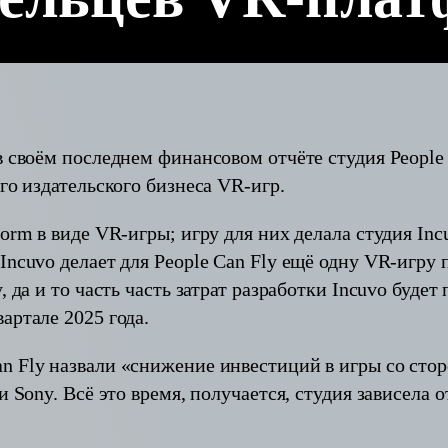
 своём последнем финансовом отчёте студия People C
го издательского бизнеса VR-игр.
orm в виде VR-игры; игру для них делала студия Inc
ncuvo делает для People Can Fly ещё одну VR-игру п
 да и то часть часть затрат разработки Incuvo будет
артале 2025 года.
n Fly назвали «снижение инвестиций в игры со сто
 Sony. Всё это время, получается, студия зависела о