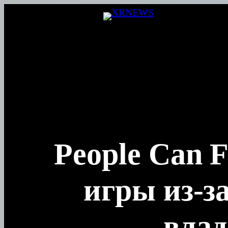
Перейти
к
содержимому
People Can 
игры из-з
вла