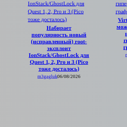
Vir
мож
Набирает
популярность новый
г
(исправленный) root-
г
эксплоит
IonStack/GhostLock для
Quest 1, 2, Pro и 3 (Pico
тоже досталось)
m3gagluk
06/08/2026