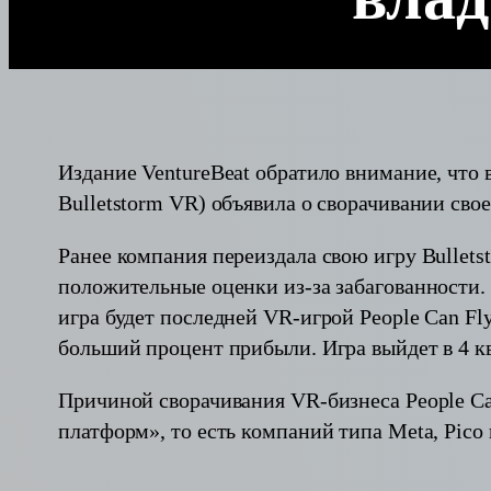
Издание VentureBeat обратило внимание, что в
Bulletstorm VR) объявила о сворачивании свое
Ранее компания переиздала свою игру Bulletst
положительные оценки из-за забагованности. I
игра будет последней VR-игрой People Can Fly,
больший процент прибыли. Игра выйдет в 4 кв
Причиной сворачивания VR-бизнеса People Ca
платформ», то есть компаний типа Meta, Pico и