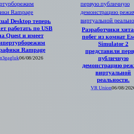
tual Desktop теперь
ет работать по USB
Разработчики хита
на Quest и имеет
побег из комнат Es
ипертурборежим
Simulator 2
рафики Rampage
представили пер
публичную
m3gagluk
06/08/2026
демонстрацию ре
виртуальной
реальности.
VR Union
06/08/202