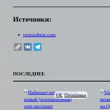
Источники:
venturebeat.com
Copy
VK
Telegram
Link
ПОСЛЕДНЕЕ
VR
, 
Прошивки