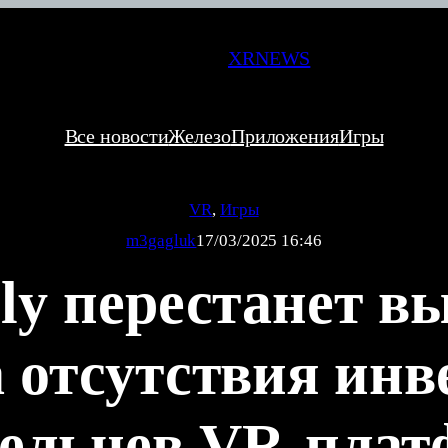
XRNEWS
Все новости
Железо
Приложения
Игры
VR
, 
Игры
m3gagluk
17/03/2025 16:46
Fly перестанет в
а отсутствия инв
дельцев VR-плат