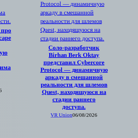
 про
cape
Соло-разработчик
вую
Birhan Berk Oktay
представил Cybercore
жима
Protocol — динамичную
аркаду в смешанной
реальности для шлемов
6
Quest, находящуюся на
стадии раннего
доступа.
VR Union
06/08/2026