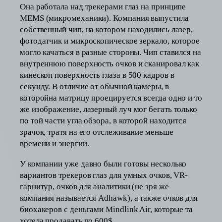
Она работала над трекерами глаз на принципе
MEMS (микромеханики). Компания выпустила
собственный чип, на котором находились лазер,
фотодатчик и микроскопическое зеркало, которое
могло качаться в разные стороны. Чип ставился на
внутреннюю поверхность очков и сканировал как
кинескоп поверхность глаза в 500 кадров в
секунду. В отличие от обычной камеры, в
которойна матрицу проецируется всегда одно и то
же изображение, лазерный луч мог бегать только
по той части угла обзора, в которой находится
зрачок, тратя на его отслеживание меньше
времени и энергии.
У компании уже давно были готовы несколько
вариантов трекеров глаз для умных очков, VR-
гарнитур, очков для аналитики (не зря же
компания называется Adhawk), а также очков для
биохакеров с деньгами Mindlink Air, которые та
хотела продавать по 600$.