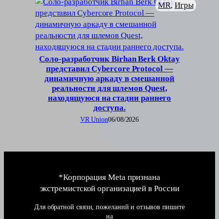
MR
, 
Игры
Соло-разработчик Birhan Berk Oktay
представил Cybercore Protocol —
динамичную аркаду в смешанной
реальности для шлемов Quest,
находящуюся на стадии раннего
доступа.
VR Union
06/08/2026
*Корпорация Meta признана
экстремистской организацией в России
Для обратной связи, пожеланий и отзывов пишите
на