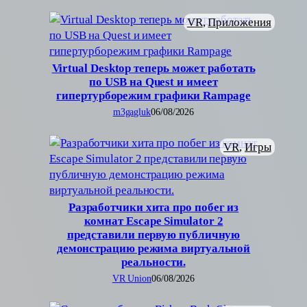
VR
, 
Приложения
Virtual Desktop теперь может работать
по USB на Quest и имеет
гипертурборежим графики Rampage
m3gagluk
06/08/2026
VR
, 
Игры
Разработчики хита про побег из
комнат Escape Simulator 2
представили первую публичную
демонстрацию режима виртуальной
реальности.
VR Union
06/08/2026