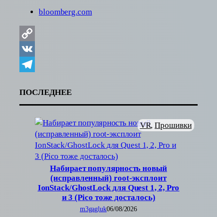
bloomberg.com
Copy
Link
VK
Telegram
ПОСЛЕДНЕЕ
VR
, 
Прошивки
Набирает популярность новый
(исправленный) root-эксплоит
IonStack/GhostLock для Quest 1, 2, Pro
и 3 (Pico тоже досталось)
m3gagluk
06/08/2026