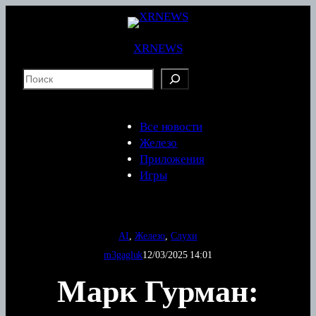
Перейти
к
содержимому
XRNEWS
S
e
a
r
Все новости
c
Железо
h
Приложения
Игры
AI
, 
Железо
, 
Слухи
m3gagluk
12/03/2025 14:01
Марк Гурман: