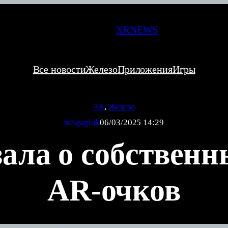
XRNEWS
Все новости
Железо
Приложения
Игры
AR
, 
Железо
m3gagluk
06/03/2025 14:29
зала о собственн
AR-очков