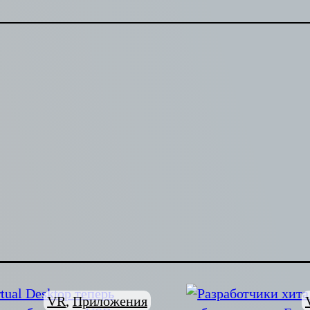
VR
, 
Приложения