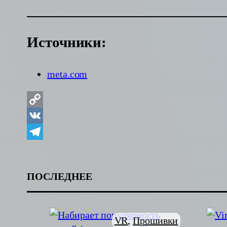
Источники:
meta.com
Copy
Link
VK
Telegram
ПОСЛЕДНЕЕ
VR
, 
Прошивки