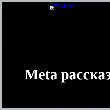
Перейти
к
содержимому
Meta расска