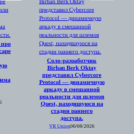
 про
cape
Соло-разработчик
вую
Birhan Berk Oktay
представил Cybercore
жима
Protocol — динамичную
аркаду в смешанной
реальности для шлемов
6
Quest, находящуюся на
стадии раннего
доступа.
VR Union
06/08/2026