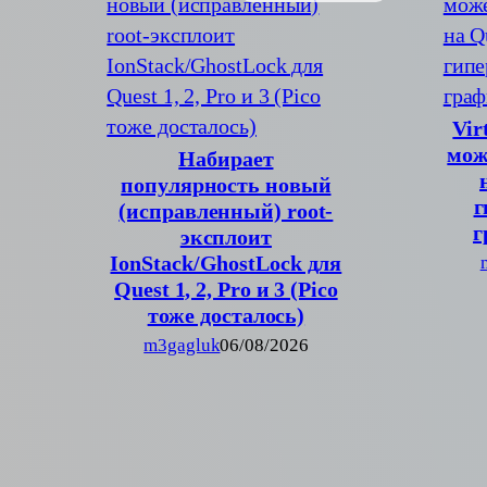
Vir
мож
Набирает
популярность новый
г
(исправленный) root-
г
эксплоит
IonStack/GhostLock для
Quest 1, 2, Pro и 3 (Pico
тоже досталось)
m3gagluk
06/08/2026