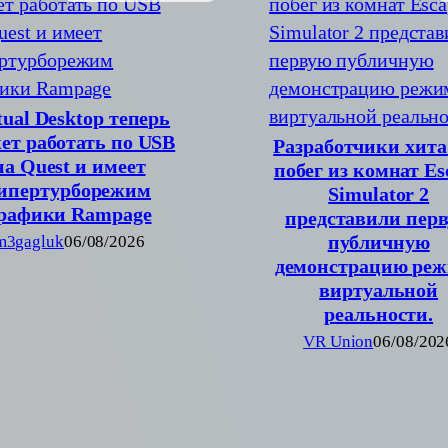
tual Desktop теперь
ет работать по USB
Разработчики хита
на Quest и имеет
побег из комнат Es
ипертурборежим
Simulator 2
рафики Rampage
представили пер
публичную
m3gagluk
06/08/2026
демонстрацию ре
виртуальной
реальности.
VR Union
06/08/202