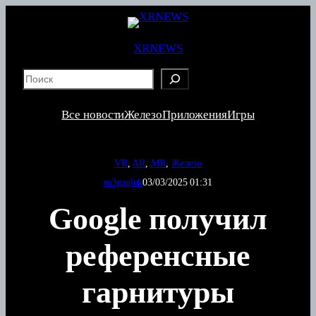
Перейти
к
содержимому
XRNEWS
S
e
a
Все новости
Железо
Приложения
Игры
r
c
h
VR
, 
AR
, 
MR
, 
Железо
m3gagluk
03/03/2025 01:31
Google получил
референсные
гарнитуры