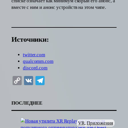
списке означает как минимум скорый его анонс, а
вместе с ним и анонс устройств на этом чипе.
Источники:
twitter.com
qualcomm.com
discord.com
Copy
VK
Telegram
Link
ПОСЛЕДНЕЕ
VR
, 
Приложения