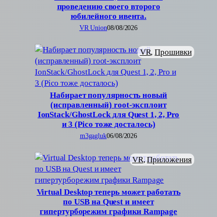
проведению своего второго
юбилейного ивента.
VR Union
08/08/2026
VR
, 
Прошивки
Набирает популярность новый
(исправленный) root-эксплоит
IonStack/GhostLock для Quest 1, 2, Pro
и 3 (Pico тоже досталось)
m3gagluk
06/08/2026
VR
, 
Приложения
Virtual Desktop теперь может работать
по USB на Quest и имеет
гипертурборежим графики Rampage