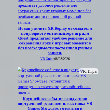
Новая утилита XR Replay от создателя
популярного оптимизатора игр для
Quest предлагает удобное решение для
сохранения ярких игровых моментов
без необходимости постоянной ручной
записи.
VR Union
08/08/2026
VR
, 
Игры
Крупнейшее событие в индустрии
виртуальной реальности, выставка VR
Games Showcase, готовится к