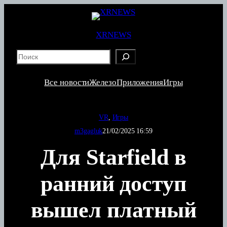
Перейти
к
содержимому
XRNEWS
S
e
a
Все новости
Железо
Приложения
Игры
r
c
h
VR
, 
Игры
m3gagluk
21/02/2025 16:59
Для Starfield в
ранний доступ
вышел платный