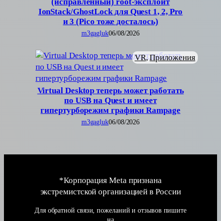
(исправленный) root-эксплоит
IonStack/GhostLock для Quest 1, 2, Pro
и 3 (Pico тоже досталось)
m3gagluk
06/08/2026
VR
, 
Приложения
Virtual Desktop теперь может работать
по USB на Quest и имеет
гипертурборежим графики Rampage
m3gagluk
06/08/2026
*Корпорация Meta признана
экстремистской организацией в России
Для обратной связи, пожеланий и отзывов пишите
на