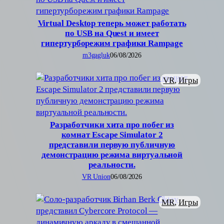
Virtual Desktop теперь может работать
по USB на Quest и имеет
гипертурборежим графики Rampage
m3gagluk
06/08/2026
VR
, 
Игры
Разработчики хита про побег из
комнат Escape Simulator 2
представили первую публичную
демонстрацию режима виртуальной
реальности.
VR Union
06/08/2026
MR
, 
Игры