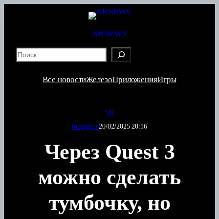
Перейти
к
содержимому
XRNEWS
S
e
a
Все новости
Железо
Приложения
Игры
r
c
h
VR
m3gagluk
20/02/2025 20:16
Через Quest 3
можно сделать
тумбочку, но