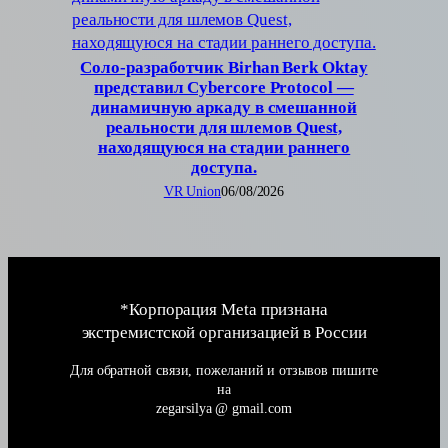
Соло-разработчик Birhan Berk Oktay
представил Cybercore Protocol —
динамичную аркаду в смешанной
реальности для шлемов Quest,
находящуюся на стадии раннего
доступа.
VR Union
06/08/2026
*Корпорация Meta признана
экстремистской организацией в России
Для обратной связи, пожеланий и отзывов пишите
на
zegarsilya @ gmail.com