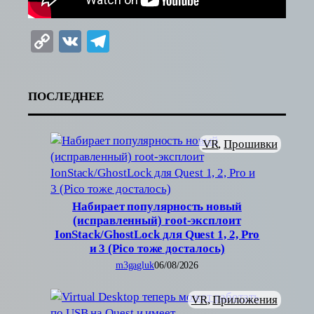
Copy
VK
Telegram
Link
ПОСЛЕДНЕЕ
VR
, 
Прошивки
Набирает популярность новый
(исправленный) root-эксплоит
IonStack/GhostLock для Quest 1, 2, Pro
и 3 (Pico тоже досталось)
m3gagluk
06/08/2026
VR
, 
Приложения