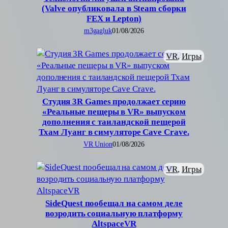
(Valve опубликовала в Steam сборки
FEX и Lepton)
m3gagluk
01/08/2026
VR
, 
Игры
Студия 3R Games продолжает серию
«Реальные пещеры в VR» выпуском
дополнения с таиландской пещерой
Тхам Луанг в симуляторе Cave Crave.
VR Union
01/08/2026
VR
, 
Игры
SideQuest пообещал на самом деле
возродить социальную платформу
AltspaceVR