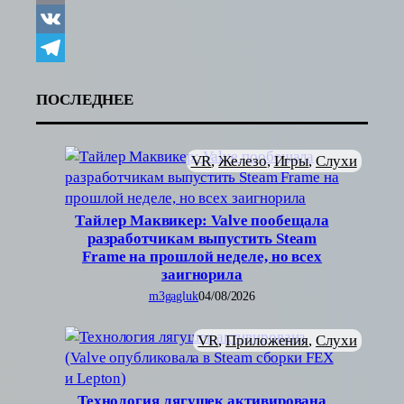
Copy
Link
VK
Telegram
ПОСЛЕДНЕЕ
VR
, 
Железо
, 
Игры
, 
Слухи
Тайлер Маквикер: Valve пообещала
разработчикам выпустить Steam
Frame на прошлой неделе, но всех
заигнорила
m3gagluk
04/08/2026
VR
, 
Приложения
, 
Слухи
Технология лягушек активирована