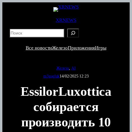
Перейти
к
содержимому
XRNEWS
S
e
a
Все новости
Железо
Приложения
Игры
r
c
h
Железо
, 
AI
m3gagluk
14/02/2025 12:23
EssilorLuxottica
собирается
производить 10